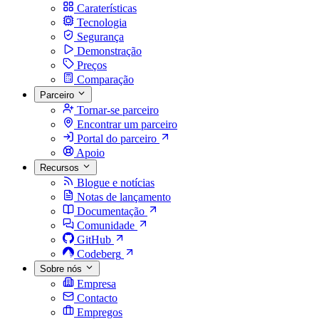
Caraterísticas
Tecnologia
Segurança
Demonstração
Preços
Comparação
Parceiro
Tornar-se parceiro
Encontrar um parceiro
Portal do parceiro
Apoio
Recursos
Blogue e notícias
Notas de lançamento
Documentação
Comunidade
GitHub
Codeberg
Sobre nós
Empresa
Contacto
Empregos