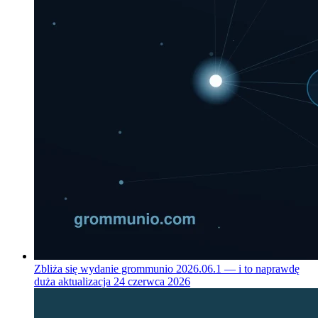
Zbliża się wydanie grommunio 2026.06.1 — i to naprawdę
duża aktualizacja
24 czerwca 2026