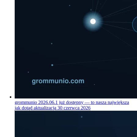
grommunio 2026.06.1 już dostępny — to nasza największa
jak dotąd aktualizacja
30 czerwca 2026