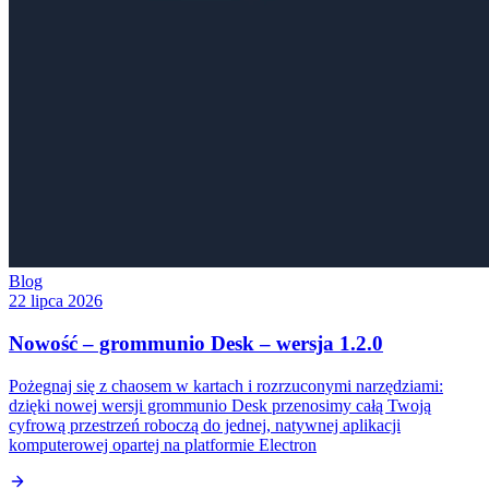
Blog
22 lipca 2026
Nowość – grommunio Desk – wersja 1.2.0
Pożegnaj się z chaosem w kartach i rozrzuconymi narzędziami:
dzięki nowej wersji grommunio Desk przenosimy całą Twoją
cyfrową przestrzeń roboczą do jednej, natywnej aplikacji
komputerowej opartej na platformie Electron