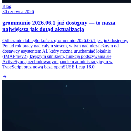
Blog
30 czerwca 2026
grommunio 2026.06.1 już dostępny — to nasza
największa jak dotąd aktualizacja
Odliczanie dobiegło końca: grommunio 2026.06.1 jest już dostępny.
Ponad rok pracy nad całym stosem, w tym nad niezależnym od
dostawcy asystentem AI, który można uruchamiać lokalnie
(IMAP4rev2), lżejszym silnikiem, funkcją podszywania się
ActiveSync, przebudowanym panelem administracyjnym w
TypeScript oraz nową bazą openSUSE Leap 16.0.