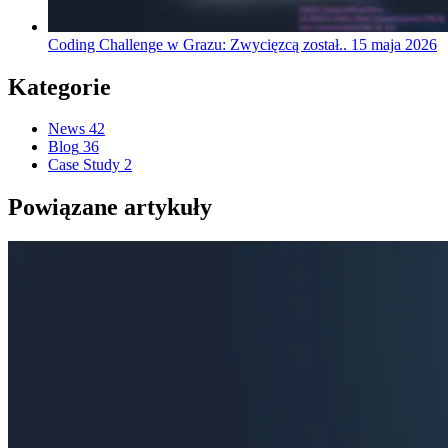
Coding Challenge w Grazu: Zwycięzcą został..
15 maja 2026
Kategorie
News
42
Blog
36
Case Study
2
Powiązane artykuły