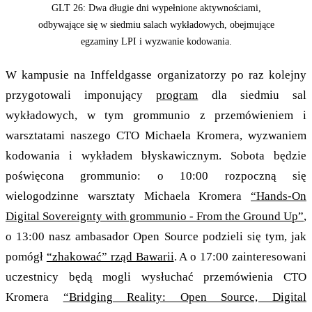
GLT 26: Dwa długie dni wypełnione aktywnościami,
odbywające się w siedmiu salach wykładowych, obejmujące
egzaminy LPI i wyzwanie kodowania.
W kampusie na Inffeldgasse organizatorzy po raz kolejny
przygotowali imponujący
program
dla siedmiu sal
wykładowych, w tym grommunio z przemówieniem i
warsztatami naszego CTO Michaela Kromera, wyzwaniem
kodowania i wykładem błyskawicznym. Sobota będzie
poświęcona grommunio: o 10:00 rozpoczną się
wielogodzinne warsztaty Michaela Kromera
“Hands-On
Digital Sovereignty with grommunio - From the Ground Up”
,
o 13:00 nasz ambasador Open Source podzieli się tym, jak
pomógł
“zhakować” rząd Bawarii
. A o 17:00 zainteresowani
uczestnicy będą mogli wysłuchać przemówienia CTO
Kromera
“Bridging Reality: Open Source, Digital