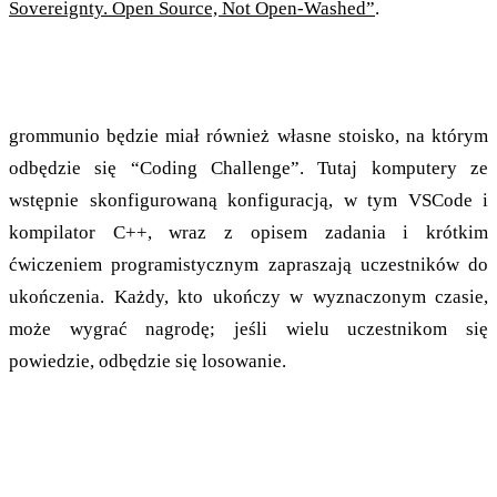
Sovereignty. Open Source, Not Open-Washed”
.
Coding Challenge
grommunio będzie miał również własne stoisko, na którym
odbędzie się “Coding Challenge”. Tutaj komputery ze
wstępnie skonfigurowaną konfiguracją, w tym VSCode i
kompilator C++, wraz z opisem zadania i krótkim
ćwiczeniem programistycznym zapraszają uczestników do
ukończenia. Każdy, kto ukończy w wyznaczonym czasie,
może wygrać nagrodę; jeśli wielu uczestnikom się
powiedzie, odbędzie się losowanie.
Nowa wersja z wieloma poprawkami i
funkcjami