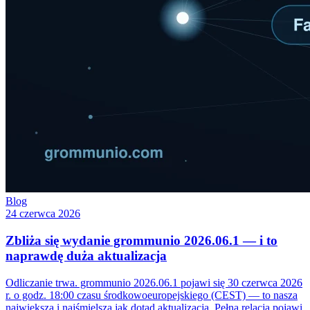
Blog
24 czerwca 2026
Zbliża się wydanie grommunio 2026.06.1 — i to
naprawdę duża aktualizacja
Odliczanie trwa. grommunio 2026.06.1 pojawi się 30 czerwca 2026
r. o godz. 18:00 czasu środkowoeuropejskiego (CEST) — to nasza
największa i najśmielsza jak dotąd aktualizacja. Pełna relacja pojawi