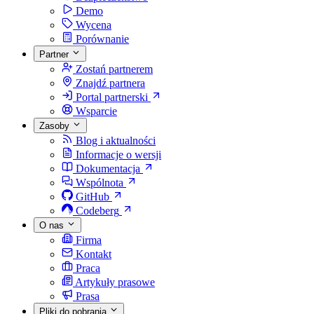
Demo
Wycena
Porównanie
Partner
Zostań partnerem
Znajdź partnera
Portal partnerski
Wsparcie
Zasoby
Blog i aktualności
Informacje o wersji
Dokumentacja
Wspólnota
GitHub
Codeberg
O nas
Firma
Kontakt
Praca
Artykuły prasowe
Prasa
Pliki do pobrania