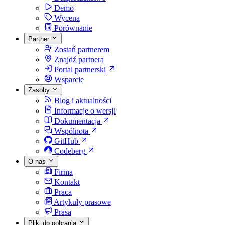
Demo
Wycena
Porównanie
Partner
Zostań partnerem
Znajdź partnera
Portal partnerski
Wsparcie
Zasoby
Blog i aktualności
Informacje o wersji
Dokumentacja
Wspólnota
GitHub
Codeberg
O nas
Firma
Kontakt
Praca
Artykuły prasowe
Prasa
Pliki do pobrania