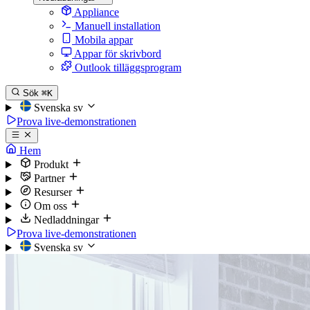
Appliance
Manuell installation
Mobila appar
Appar för skrivbord
Outlook tilläggsprogram
Sök
⌘K
Svenska
sv
Prova live-demonstrationen
Hem
Produkt
Partner
Resurser
Om oss
Nedladdningar
Prova live-demonstrationen
Svenska
sv