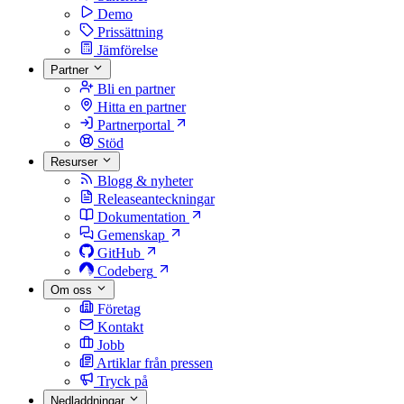
Demo
Prissättning
Jämförelse
Partner
Bli en partner
Hitta en partner
Partnerportal
Stöd
Resurser
Blogg & nyheter
Releaseanteckningar
Dokumentation
Gemenskap
GitHub
Codeberg
Om oss
Företag
Kontakt
Jobb
Artiklar från pressen
Tryck på
Nedladdningar