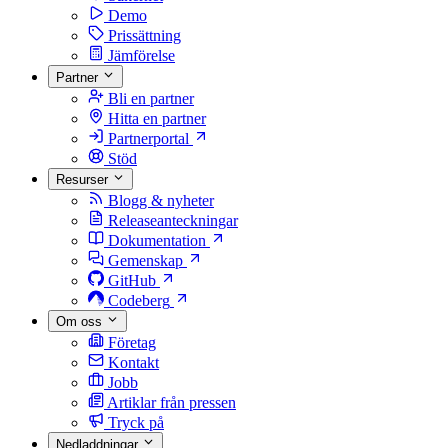
Demo
Prissättning
Jämförelse
Partner
Bli en partner
Hitta en partner
Partnerportal
Stöd
Resurser
Blogg & nyheter
Releaseanteckningar
Dokumentation
Gemenskap
GitHub
Codeberg
Om oss
Företag
Kontakt
Jobb
Artiklar från pressen
Tryck på
Nedladdningar