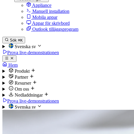
Appliance
Manuell installation
Mobila appar
Appar för skrivbord
Outlook tilläggsprogram
Sök
⌘K
Svenska
sv
Prova live-demonstrationen
Hem
Produkt
Partner
Resurser
Om oss
Nedladdningar
Prova live-demonstrationen
Svenska
sv