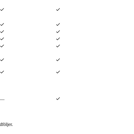
—
följer.