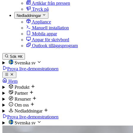
Artiklar från pressen
Tryck på
Nedladdningar
Appliance
Manuell installation
Mobila appar
Appar för skrivbord
Outlook tilläggsprogram
Sök
⌘K
Svenska
sv
Prova live-demonstrationen
Hem
Produkt
Partner
Resurser
Om oss
Nedladdningar
Prova live-demonstrationen
Svenska
sv