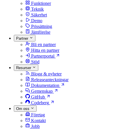
Funktioner
Teknik
Säkerhet
Demo
Prissättning
Jämförelse
Partner
Bli en partner
Hitta en partner
Partnerportal
Stöd
Resurser
Blogg & nyheter
Releaseanteckningar
Dokumentation
Gemenskap
GitHub
Codeberg
Om oss
Företag
Kontakt
Jobb