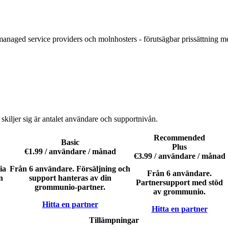
 managed service providers och molnhosters - förutsägbar prissättning me
kiljer sig är antalet användare och supportnivån.
Recommended
Basic
Plus
€1.99
/ användare / månad
€3.99
/ användare / månad
ia
Från 6 användare. Försäljning och
Från 6 användare.
n
support hanteras av din
Partnersupport med stöd
grommunio-partner.
av grommunio.
Hitta en partner
Hitta en partner
Tillämpningar