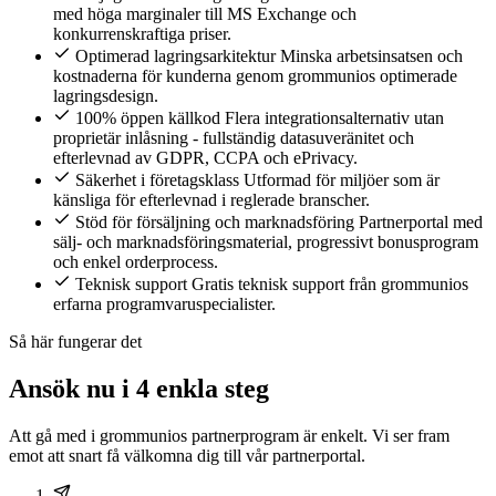
med höga marginaler till MS Exchange och
konkurrenskraftiga priser.
Optimerad lagringsarkitektur
Minska arbetsinsatsen och
kostnaderna för kunderna genom grommunios optimerade
lagringsdesign.
100% öppen källkod
Flera integrationsalternativ utan
proprietär inlåsning - fullständig datasuveränitet och
efterlevnad av GDPR, CCPA och ePrivacy.
Säkerhet i företagsklass
Utformad för miljöer som är
känsliga för efterlevnad i reglerade branscher.
Stöd för försäljning och marknadsföring
Partnerportal med
sälj- och marknadsföringsmaterial, progressivt bonusprogram
och enkel orderprocess.
Teknisk support
Gratis teknisk support från grommunios
erfarna programvaruspecialister.
Så här fungerar det
Ansök nu i 4 enkla steg
Att gå med i grommunios partnerprogram är enkelt. Vi ser fram
emot att snart få välkomna dig till vår partnerportal.