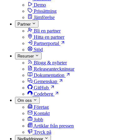
Demo
Prissättning
Jämförelse
Partner
Bli en partner
Hitta en partner
Partnerportal
Stöd
Resurser
Blogg & nyheter
Releaseanteckningar
Dokumentation
Gemenskap
GitHub
Codeberg
Om oss
Företag
Kontakt
Jobb
Artiklar från pressen
Tryck på
Nedladdningar