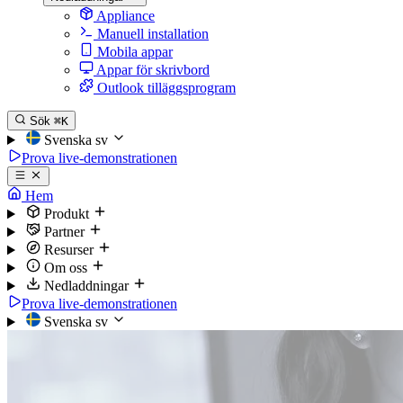
Appliance
Manuell installation
Mobila appar
Appar för skrivbord
Outlook tilläggsprogram
Sök
⌘K
Svenska
sv
Prova live-demonstrationen
Hem
Produkt
Partner
Resurser
Om oss
Nedladdningar
Prova live-demonstrationen
Svenska
sv