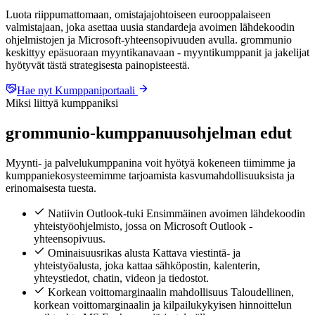
Luota riippumattomaan, omistajajohtoiseen eurooppalaiseen
valmistajaan, joka asettaa uusia standardeja avoimen lähdekoodin
ohjelmistojen ja Microsoft-yhteensopivuuden avulla. grommunio
keskittyy epäsuoraan myyntikanavaan - myyntikumppanit ja jakelijat
hyötyvät tästä strategisesta painopisteestä.
Hae nyt
Kumppaniportaali
Miksi liittyä kumppaniksi
grommunio-kumppanuusohjelman edut
Myynti- ja palvelukumppanina voit hyötyä kokeneen tiimimme ja
kumppaniekosysteemimme tarjoamista kasvumahdollisuuksista ja
erinomaisesta tuesta.
Natiivin Outlook-tuki
Ensimmäinen avoimen lähdekoodin
yhteistyöohjelmisto, jossa on Microsoft Outlook -
yhteensopivuus.
Ominaisuusrikas alusta
Kattava viestintä- ja
yhteistyöalusta, joka kattaa sähköpostin, kalenterin,
yhteystiedot, chatin, videon ja tiedostot.
Korkean voittomarginaalin mahdollisuus
Taloudellinen,
korkean voittomarginaalin ja kilpailukykyisen hinnoittelun