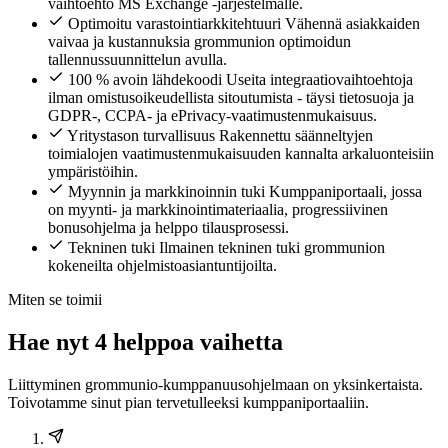
vaihtoehto MS Exchange -järjestelmälle.
Optimoitu varastointiarkkitehtuuri
Vähennä asiakkaiden
vaivaa ja kustannuksia grommunion optimoidun
tallennussuunnittelun avulla.
100 % avoin lähdekoodi
Useita integraatiovaihtoehtoja
ilman omistusoikeudellista sitoutumista - täysi tietosuoja ja
GDPR-, CCPA- ja ePrivacy-vaatimustenmukaisuus.
Yritystason turvallisuus
Rakennettu säänneltyjen
toimialojen vaatimustenmukaisuuden kannalta arkaluonteisiin
ympäristöihin.
Myynnin ja markkinoinnin tuki
Kumppaniportaali, jossa
on myynti- ja markkinointimateriaalia, progressiivinen
bonusohjelma ja helppo tilausprosessi.
Tekninen tuki
Ilmainen tekninen tuki grommunion
kokeneilta ohjelmistoasiantuntijoilta.
Miten se toimii
Hae nyt 4 helppoa vaihetta
Liittyminen grommunio-kumppanuusohjelmaan on yksinkertaista.
Toivotamme sinut pian tervetulleeksi kumppaniportaaliin.