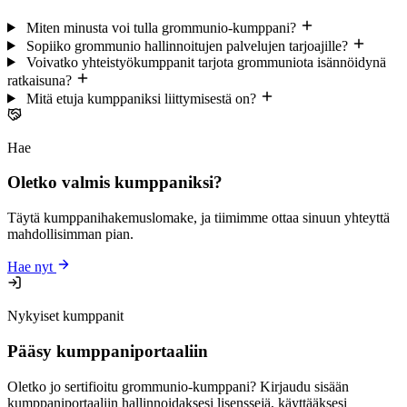
Miten minusta voi tulla grommunio-kumppani?
Sopiiko grommunio hallinnoitujen palvelujen tarjoajille?
Voivatko yhteistyökumppanit tarjota grommuniota isännöidynä
ratkaisuna?
Mitä etuja kumppaniksi liittymisestä on?
Hae
Oletko valmis kumppaniksi?
Täytä kumppanihakemuslomake, ja tiimimme ottaa sinuun yhteyttä
mahdollisimman pian.
Hae nyt
Nykyiset kumppanit
Pääsy kumppaniportaaliin
Oletko jo sertifioitu grommunio-kumppani? Kirjaudu sisään
kumppaniportaaliin hallinnoidaksesi lisenssejä, käyttääksesi