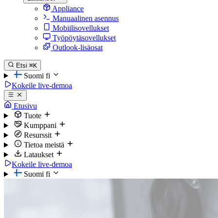
Appliance
Manuaalinen asennus
Mobiilisovellukset
Työpöytäsovellukset
Outlook-lisäosat
Etsi
⌘K
Suomi
fi
Kokeile live-demoa
Etusivu
Tuote
Kumppani
Resurssit
Tietoa meistä
Lataukset
Kokeile live-demoa
Suomi
fi