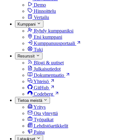
Demo
Hinnoittelu
Vertailu
Kumppani
Ryhdy kumppaniksi
Etsi kumppani
Kumppanuusportaali
Tuki
Resurssit
Blogi & uutiset
Julkaisutiedot
Dokumentaatio
Yhteisö
GitHub
Codeberg
Tietoa meistä
Yritys
Ota yhteyttä
Työpaikat
Lehdistöartikkelit
Paina
Lataukset