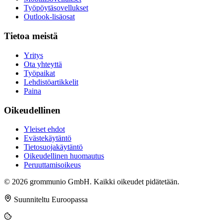
Työpöytäsovellukset
Outlook-lisäosat
Tietoa meistä
Yritys
Ota yhteyttä
Työpaikat
Lehdistöartikkelit
Paina
Oikeudellinen
Yleiset ehdot
Evästekäytäntö
Tietosuojakäytäntö
Oikeudellinen huomautus
Peruuttamisoikeus
© 2026 grommunio GmbH. Kaikki oikeudet pidätetään.
Suunniteltu Euroopassa