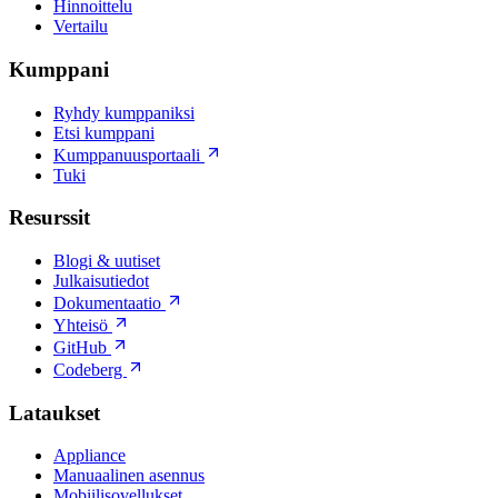
Hinnoittelu
Vertailu
Kumppani
Ryhdy kumppaniksi
Etsi kumppani
Kumppanuusportaali
Tuki
Resurssit
Blogi & uutiset
Julkaisutiedot
Dokumentaatio
Yhteisö
GitHub
Codeberg
Lataukset
Appliance
Manuaalinen asennus
Mobiilisovellukset