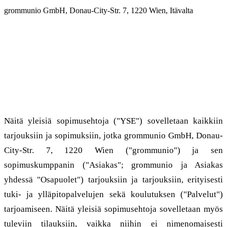
grommunio GmbH, Donau-City-Str. 7, 1220 Wien, Itävalta
grommunio GmbH:n yleiset sopimusehdot - Versio: May
2026
1. Soveltamisala
Näitä yleisiä sopimusehtoja ("YSE") sovelletaan kaikkiin
tarjouksiin ja sopimuksiin, jotka grommunio GmbH, Donau-
City-Str. 7, 1220 Wien ("grommunio") ja sen
sopimuskumppanin ("Asiakas"; grommunio ja Asiakas
yhdessä "Osapuolet") tarjouksiin ja tarjouksiin, erityisesti
tuki- ja ylläpitopalvelujen sekä koulutuksen ("Palvelut")
tarjoamiseen. Näitä yleisiä sopimusehtoja sovelletaan myös
tuleviin tilauksiin, vaikka niihin ei nimenomaisesti