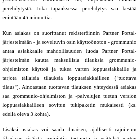
perehdytystä. Joka tapauksessa perehdytys saa kestää
enintään 45 minuuttia.
Kun asiakas on suorittanut rekisteröinnin Partner Portal-
järjestelmään - ja soveltuvin osin käyttöönoton - grommunio
antaa asiakkaalle mahdollisuuden luoda Partner Portal-
järjestelmän kautta maksullisia tilauksia grommunio-
ohjelmiston käyttöä ja tukea varten loppuasiakkaille ja
tarjota tällaisia tilauksia loppuasiakkailleen ("tuottava
tilaus"). Ainoastaan tuottavan tilauksen yhteydessä asiakas
saa grommunio-ohjelmiston ja -palvelujen tuetun version
loppuasiakkailleen sovitun tukipaketin mukaisesti (ks.
edellä oleva 3 kohta).
Lisäksi asiakas voi saada ilmaisen, ajallisesti rajoitetun
tilauksen sisäistä arviointia, testausta ja esittelyä varten