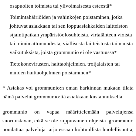
osapuolten toimista tai ylivoimaisesta esteestä*
Toimintahäiriöiden ja vahinkojen poistaminen, jotka
johtuvat asiakkaan tai sen loppuasiakkaiden laitteiston
sijaintipaikan ympäristöolosuhteista, virtalähteen vioista
tai toimimattomuudesta, viallisesta laitteistosta tai muista
vaikutuksista, joista grommunio ei ole vastuussa*
Tietokonevirusten, haittaohjelmien, troijalaisten tai
muiden haittaohjelmien poistaminen*
* Asiakas voi grommunio:n oman harkinnan mukaan tilata
nämä palvelut grommunio:ltä asiakkaan kustannuksella.
grommunio on vapaa määrittelemään palvelujensa
suoritustavan, eikä se ole riippuvainen ohjeista. grommunio
noudattaa palveluja tarjotessaan kohtuullista huolellisuutta,