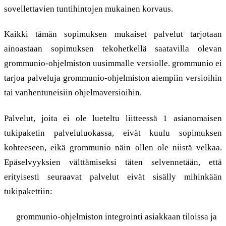
sovellettavien tuntihintojen mukainen korvaus.
Kaikki tämän sopimuksen mukaiset palvelut tarjotaan
ainoastaan sopimuksen tekohetkellä saatavilla olevan
grommunio-ohjelmiston uusimmalle versiolle. grommunio ei
tarjoa palveluja grommunio-ohjelmiston aiempiin versioihin
tai vanhentuneisiin ohjelmaversioihin.
Palvelut, joita ei ole lueteltu liitteessä 1 asianomaisen
tukipaketin palveluluokassa, eivät kuulu sopimuksen
kohteeseen, eikä grommunio näin ollen ole niistä velkaa.
Epäselvyyksien välttämiseksi täten selvennetään, että
erityisesti seuraavat palvelut eivät sisälly mihinkään
tukipakettiin:
grommunio-ohjelmiston integrointi asiakkaan tiloissa ja