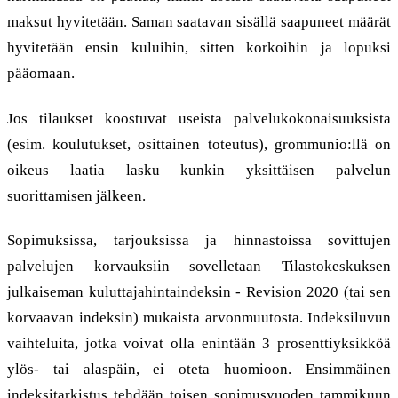
maksut hyvitetään. Saman saatavan sisällä saapuneet määrät
hyvitetään ensin kuluihin, sitten korkoihin ja lopuksi
pääomaan.
Jos tilaukset koostuvat useista palvelukokonaisuuksista
(esim. koulutukset, osittainen toteutus), grommunio:llä on
oikeus laatia lasku kunkin yksittäisen palvelun
suorittamisen jälkeen.
Sopimuksissa, tarjouksissa ja hinnastoissa sovittujen
palvelujen korvauksiin sovelletaan Tilastokeskuksen
julkaiseman kuluttajahintaindeksin - Revision 2020 (tai sen
korvaavan indeksin) mukaista arvonmuutosta. Indeksiluvun
vaihteluita, jotka voivat olla enintään 3 prosenttiyksikköä
ylös- tai alaspäin, ei oteta huomioon. Ensimmäinen
indeksitarkistus tehdään toisen sopimusvuoden tammikuun