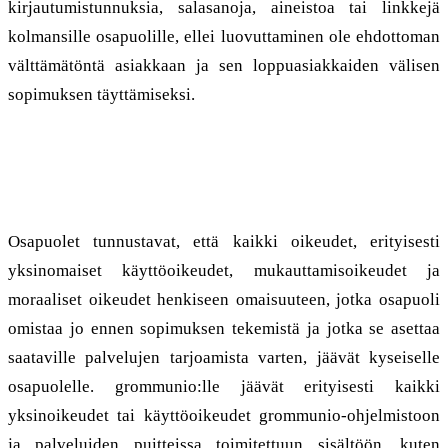
kirjautumistunnuksia, salasanoja, aineistoa tai linkkejä
kolmansille osapuolille, ellei luovuttaminen ole ehdottoman
välttämätöntä asiakkaan ja sen loppuasiakkaiden välisen
sopimuksen täyttämiseksi.
8. Käyttöoikeudet
Osapuolet tunnustavat, että kaikki oikeudet, erityisesti
yksinomaiset käyttöoikeudet, mukauttamisoikeudet ja
moraaliset oikeudet henkiseen omaisuuteen, jotka osapuoli
omistaa jo ennen sopimuksen tekemistä ja jotka se asettaa
saataville palvelujen tarjoamista varten, jäävät kyseiselle
osapuolelle. grommunio:lle jäävät erityisesti kaikki
yksinoikeudet tai käyttöoikeudet grommunio-ohjelmistoon
ja palveluiden puitteissa toimitettuun sisältöön, kuten