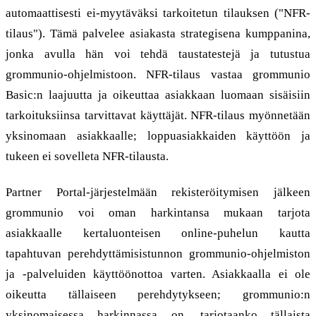
automaattisesti ei-myytäväksi tarkoitetun tilauksen ("NFR-
tilaus"). Tämä palvelee asiakasta strategisena kumppanina,
jonka avulla hän voi tehdä taustatestejä ja tutustua
grommunio-ohjelmistoon. NFR-tilaus vastaa grommunio
Basic:n laajuutta ja oikeuttaa asiakkaan luomaan sisäisiin
tarkoituksiinsa tarvittavat käyttäjät. NFR-tilaus myönnetään
yksinomaan asiakkaalle; loppuasiakkaiden käyttöön ja
tukeen ei sovelleta NFR-tilausta.
Partner Portal-järjestelmään rekisteröitymisen jälkeen
grommunio voi oman harkintansa mukaan tarjota
asiakkaalle kertaluonteisen online-puhelun kautta
tapahtuvan perehdyttämisistunnon grommunio-ohjelmiston
ja -palveluiden käyttöönottoa varten. Asiakkaalla ei ole
oikeutta tällaiseen perehdytykseen; grommunio:n
yksinomaisessa harkinnassa on, tarjotaanko tällaista