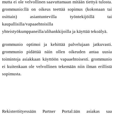
mutta ei ole velvollinen saavuttamaan mitään tiettyä tulosta.
grommunio:llä on oikeus teettää sopimus (kokonaan tai
osittain) asiantuntevilla työntekijöillä tai
kaupallisilla/vapaaehtoisilla
yhteistyökumppaneilla/alihankkijoilla ja käyttää tekoälyä.
grommunio optimoi ja kehittää palvelujaan jatkuvasti.
grommunio pidättää näin ollen oikeuden antaa uusia
toimintoja asiakkaan käyttöön vapaaehtoisesti. grommunio
ei kuitenkaan ole velvollinen tekemään niin ilman erillistä
sopimusta.
4. Partner Portal ja tilaukset
Rekisteröityessään Partner Portal:ään asiakas saa