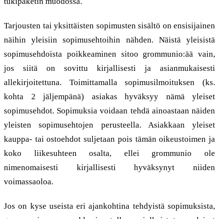
tukipaketin muodossa.
Tarjousten tai yksittäisten sopimusten sisältö on ensisijainen
näihin yleisiin sopimusehtoihin nähden. Näistä yleisistä
sopimusehdoista poikkeaminen sitoo grommunio:ää vain,
jos siitä on sovittu kirjallisesti ja asianmukaisesti
allekirjoitettuna. Toimittamalla sopimusilmoituksen (ks.
kohta 2 jäljempänä) asiakas hyväksyy nämä yleiset
sopimusehdot. Sopimuksia voidaan tehdä ainoastaan näiden
yleisten sopimusehtojen perusteella. Asiakkaan yleiset
kauppa- tai ostoehdot suljetaan pois tämän oikeustoimen ja
koko liikesuhteen osalta, ellei grommunio ole
nimenomaisesti kirjallisesti hyväksynyt niiden
voimassaoloa.
Jos on kyse useista eri ajankohtina tehdyistä sopimuksista,