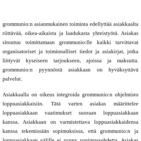
7. Asiakkaan yhteistyövelvoitteet
grommunio:n asianmukainen toiminta edellyttää asiakkaalta
riittävää, oikea-aikaista ja laadukasta yhteistyötä. Asiakas
sitoutuu toimittamaan grommunio:lle kaikki tarvittavat
organisatoriset ja toiminnalliset tiedot ja asiakirjat, jotka
liittyvät kyseiseen tarjoukseen, ajoissa ja maksutta.
grommunio:n pyynnöstä asiakkaan on hyväksyttävä
palvelut.
Asiakkaalla on oikeus integroida grommunio:n ohjelmisto
loppuasiakkaisiin. Tätä varten asiakas määrittelee
loppuasiakkaan vaatimukset suoraan loppuasiakkaan
kanssa. Asiakkaan on varmistettava loppuasiakkaidensa
kanssa tekemissään sopimuksissa, että grommunio:n ja
loppuasiakkaan välille ei synny sopimussuhdetta. Asiakas