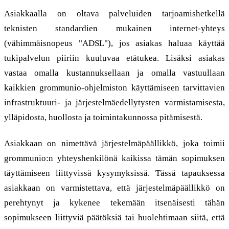
Asiakkaalla on oltava palveluiden tarjoamishetkellä
teknisten standardien mukainen internet-yhteys
(vähimmäisnopeus "ADSL"), jos asiakas haluaa käyttää
tukipalvelun piiriin kuuluvaa etätukea. Lisäksi asiakas
vastaa omalla kustannuksellaan ja omalla vastuullaan
kaikkien grommunio-ohjelmiston käyttämiseen tarvittavien
infrastruktuuri- ja järjestelmäedellytysten varmistamisesta,
ylläpidosta, huollosta ja toimintakunnossa pitämisestä.
Asiakkaan on nimettävä järjestelmäpäällikkö, joka toimii
grommunio:n yhteyshenkilönä kaikissa tämän sopimuksen
täyttämiseen liittyvissä kysymyksissä. Tässä tapauksessa
asiakkaan on varmistettava, että järjestelmäpäällikkö on
perehtynyt ja kykenee tekemään itsenäisesti tähän
sopimukseen liittyviä päätöksiä tai huolehtimaan siitä, että