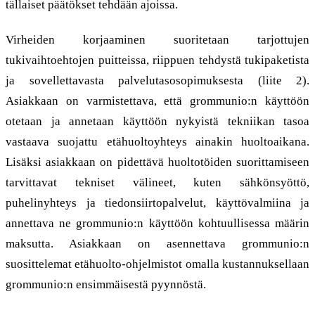
tällaiset päätökset tehdään ajoissa.
Virheiden korjaaminen suoritetaan tarjottujen
tukivaihtoehtojen puitteissa, riippuen tehdystä tukipaketista
ja sovellettavasta palvelutasosopimuksesta (liite 2).
Asiakkaan on varmistettava, että grommunio:n käyttöön
otetaan ja annetaan käyttöön nykyistä tekniikan tasoa
vastaava suojattu etähuoltoyhteys ainakin huoltoaikana.
Lisäksi asiakkaan on pidettävä huoltotöiden suorittamiseen
tarvittavat tekniset välineet, kuten sähkönsyöttö,
puhelinyhteys ja tiedonsiirtopalvelut, käyttövalmiina ja
annettava ne grommunio:n käyttöön kohtuullisessa määrin
maksutta. Asiakkaan on asennettava grommunio:n
suosittelemat etähuolto-ohjelmistot omalla kustannuksellaan
grommunio:n ensimmäisestä pyynnöstä.