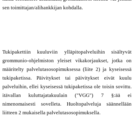
sen toimittajan/alihankkijan kohdalla.
6. Palvelutasot
Tukipakettiin kuuluviin ylläpitopalveluihin sisältyvät
grommunio-ohjelmiston yleiset vikakorjaukset, jotka on
määritelty palvelutasosopimuksessa (liite 2) ja kyseisessä
tukipaketissa. Päivitykset tai päivitykset eivät kuulu
palveluihin, ellei kyseisessä tukipaketissa ole toisin sovittu.
itävallan kuluttajatakuulain ("VGG") 7 §:ää ei
nimenomaisesti sovelleta. Huoltopalveluja säännellään
liitteen 2 mukaisella palvelutasosopimuksella.