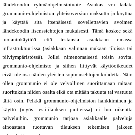
lähdekoodin ryhmäohjelmistotuote. Asiakas voi ladata
grommunio-ohjelmiston yhteisöversion maksutta ja käyttää
ja käyttää sitä itsenäisesti sovellettavien avoimen
lähdekoodin lisenssiehtojen mukaisesti. Tämä koskee sekä
tuotantokäyttöä että testausta asiakkaan omassa
infrastruktuurissa (asiakkaan valinnan mukaan tiloissa tai
pilviympäristössä). Jollei nimenomaisesti toisin sovita,
grommunio-ohjelmisto ja siihen liittyvät käyttöoikeudet
eivät ole osa näiden yleisten sopimusehtojen kohdetta. Näin
ollen grommunio ei ole velvollinen suorittamaan mitään
suorituksia niiden osalta eikä ota mitään takuuta tai vastuuta
tältä osin. Pelkkä grommunio-ohjelmiston hankkiminen ja
käyttö (myös testitilauksen puitteissa) ei luo oikeutta
palveluihin. grommunio tarjoaa asiakkaalle palveluja
ainoastaan tuottavan tilauksen tekemisen jälkeen