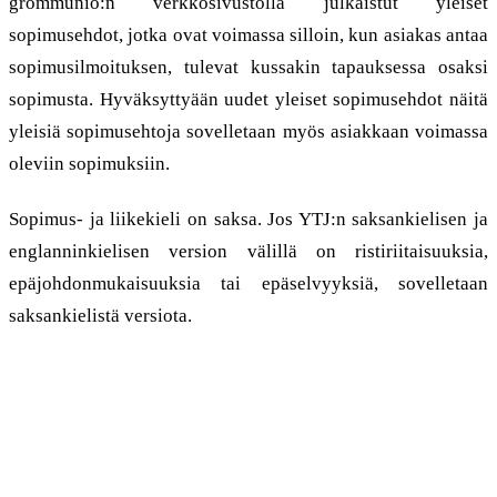
grommunio:n verkkosivustolla julkaistut yleiset
sopimusehdot, jotka ovat voimassa silloin, kun asiakas antaa
sopimusilmoituksen, tulevat kussakin tapauksessa osaksi
sopimusta. Hyväksyttyään uudet yleiset sopimusehdot näitä
yleisiä sopimusehtoja sovelletaan myös asiakkaan voimassa
oleviin sopimuksiin.
Sopimus- ja liikekieli on saksa. Jos YTJ:n saksankielisen ja
englanninkielisen version välillä on ristiriitaisuuksia,
epäjohdonmukaisuuksia tai epäselvyyksiä, sovelletaan
saksankielistä versiota.
2. Tarjous, sopimuksen
tekeminen