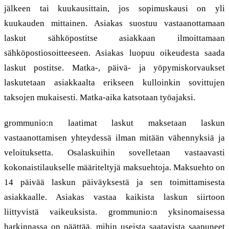
jälkeen tai kuukausittain, jos sopimuskausi on yli
kuukauden mittainen. Asiakas suostuu vastaanottamaan
laskut sähköpostitse asiakkaan ilmoittamaan
sähköpostiosoitteeseen. Asiakas luopuu oikeudesta saada
laskut postitse. Matka-, päivä- ja yöpymiskorvaukset
laskutetaan asiakkaalta erikseen kulloinkin sovittujen
taksojen mukaisesti. Matka-aika katsotaan työajaksi.
grommunio:n laatimat laskut maksetaan laskun
vastaanottamisen yhteydessä ilman mitään vähennyksiä ja
veloituksetta. Osalaskuihin sovelletaan vastaavasti
kokonaistilaukselle määriteltyjä maksuehtoja. Maksuehto on
14 päivää laskun päiväyksestä ja sen toimittamisesta
asiakkaalle. Asiakas vastaa kaikista laskun siirtoon
liittyvistä vaikeuksista. grommunio:n yksinomaisessa
harkinnassa on päättää, mihin useista saatavista saapuneet