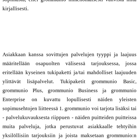
kirjallisesti.
3. Palvelut
Asiakkaan kanssa sovittujen palvelujen tyyppi ja laajuus
määritellään osapuolten välisessä tarjouksessa, jossa
eritellään kyseinen tukipaketti ja/tai mahdolliset laajuuden
ylittävät lisäpalvelut. Tukipaketit grommunio Basic,
grommunio Plus, grommunio Business ja grommunio
Enterprise on kuvattu lopullisesti näiden yleisten
sopimusehtojen liitteessä 1. grommunio voi tarjota lisäksi tai
- palvelukuvauksesta riippuen - näiden puitteiden puitteissa
muita palveluja, jotka perustuvat asiakkaalle tehtyihin
yksilöllisiin tarjouksiin ja joista maksetaan grommunio:n