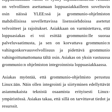
on velvollinen asettamaan loppuasiakkailleen soveltuvin
osin näissä YLEE:ssä ja grommunio-ohjelmiston
mahdollisissa sovellettavissa lisenssiehdoissa asetetut
velvoitteet ja rajoitukset. Asiakkaan on varmistettava, että
loppuasiakas ei voi esittää grommunio:lle suoraa
palveluvaatimusta, ja sen on korvattava grommunio:n
vahingonkorvausvelvollisuus ja pidettävä grommunio
vahingoittumattomana tältä osin. Asiakas on yksin vastuussa
grommunio:n ohjelmiston integroinnista loppuasiakkaassa.
Asiakas myöntää, että grommunio-ohjelmisto perustuu
Linux:ään. Näin ollen integrointi ja siirtyminen edellyttävät
asianmukaista teknistä osaamista erityisesti Linux-
ympäristössä. Asiakas takaa, että sillä on tarvittavat tiedot ja
resurssit.