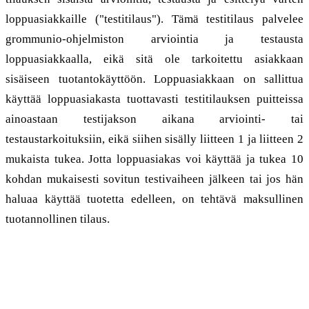
loppuasiakkaille ("testitilaus"). Tämä testitilaus palvelee
grommunio-ohjelmiston arviointia ja testausta
loppuasiakkaalla, eikä sitä ole tarkoitettu asiakkaan
sisäiseen tuotantokäyttöön. Loppuasiakkaan on sallittua
käyttää loppuasiakasta tuottavasti testitilauksen puitteissa
ainoastaan testijakson aikana arviointi- tai
testaustarkoituksiin, eikä siihen sisälly liitteen 1 ja liitteen 2
mukaista tukea. Jotta loppuasiakas voi käyttää ja tukea 10
kohdan mukaisesti sovitun testivaiheen jälkeen tai jos hän
haluaa käyttää tuotetta edelleen, on tehtävä maksullinen
tuotannollinen tilaus.
5. Suorituspäivämäärät