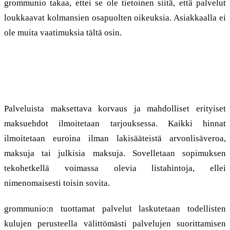
grommunio takaa, ettei se ole tietoinen siitä, että palvelut
loukkaavat kolmansien osapuolten oikeuksia. Asiakkaalla ei
ole muita vaatimuksia tältä osin.
9. Hinnat, verot ja maksut
Palveluista maksettava korvaus ja mahdolliset erityiset
maksuehdot ilmoitetaan tarjouksessa. Kaikki hinnat
ilmoitetaan euroina ilman lakisääteistä arvonlisäveroa,
maksuja tai julkisia maksuja. Sovelletaan sopimuksen
tekohetkellä voimassa olevia listahintoja, ellei
nimenomaisesti toisin sovita.
grommunio:n tuottamat palvelut laskutetaan todellisten
kulujen perusteella välittömästi palvelujen suorittamisen