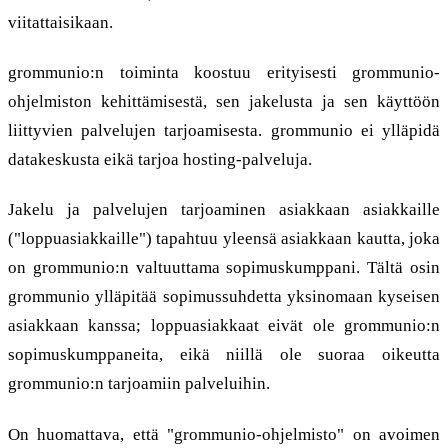
viitattaisikaan.
grommunio:n toiminta koostuu erityisesti grommunio-
ohjelmiston kehittämisestä, sen jakelusta ja sen käyttöön
liittyvien palvelujen tarjoamisesta. grommunio ei ylläpidä
datakeskusta eikä tarjoa hosting-palveluja.
Jakelu ja palvelujen tarjoaminen asiakkaan asiakkaille
("loppuasiakkaille") tapahtuu yleensä asiakkaan kautta, joka
on grommunio:n valtuuttama sopimuskumppani. Tältä osin
grommunio ylläpitää sopimussuhdetta yksinomaan kyseisen
asiakkaan kanssa; loppuasiakkaat eivät ole grommunio:n
sopimuskumppaneita, eikä niillä ole suoraa oikeutta
grommunio:n tarjoamiin palveluihin.
On huomattava, että "grommunio-ohjelmisto" on avoimen