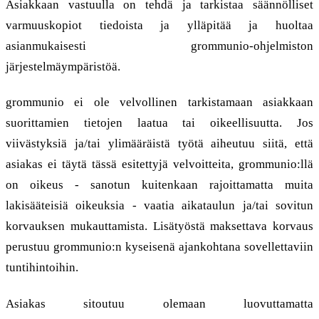
Asiakkaan vastuulla on tehdä ja tarkistaa säännölliset
varmuuskopiot tiedoista ja ylläpitää ja huoltaa
asianmukaisesti grommunio-ohjelmiston
järjestelmäympäristöä.
grommunio ei ole velvollinen tarkistamaan asiakkaan
suorittamien tietojen laatua tai oikeellisuutta. Jos
viivästyksiä ja/tai ylimääräistä työtä aiheutuu siitä, että
asiakas ei täytä tässä esitettyjä velvoitteita, grommunio:llä
on oikeus - sanotun kuitenkaan rajoittamatta muita
lakisääteisiä oikeuksia - vaatia aikataulun ja/tai sovitun
korvauksen mukauttamista. Lisätyöstä maksettava korvaus
perustuu grommunio:n kyseisenä ajankohtana sovellettaviin
tuntihintoihin.
Asiakas sitoutuu olemaan luovuttamatta