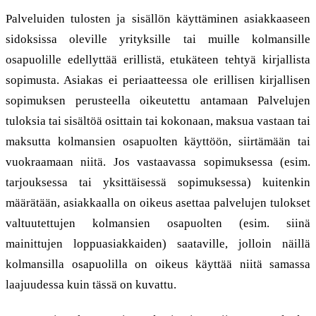
Palveluiden tulosten ja sisällön käyttäminen asiakkaaseen
sidoksissa oleville yrityksille tai muille kolmansille
osapuolille edellyttää erillistä, etukäteen tehtyä kirjallista
sopimusta. Asiakas ei periaatteessa ole erillisen kirjallisen
sopimuksen perusteella oikeutettu antamaan Palvelujen
tuloksia tai sisältöä osittain tai kokonaan, maksua vastaan tai
maksutta kolmansien osapuolten käyttöön, siirtämään tai
vuokraamaan niitä. Jos vastaavassa sopimuksessa (esim.
tarjouksessa tai yksittäisessä sopimuksessa) kuitenkin
määrätään, asiakkaalla on oikeus asettaa palvelujen tulokset
valtuutettujen kolmansien osapuolten (esim. siinä
mainittujen loppuasiakkaiden) saataville, jolloin näillä
kolmansilla osapuolilla on oikeus käyttää niitä samassa
laajuudessa kuin tässä on kuvattu.