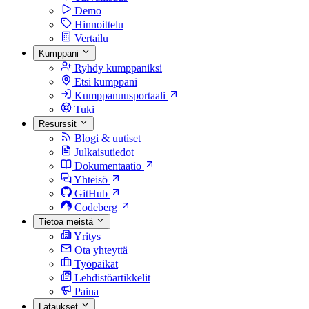
Demo
Hinnoittelu
Vertailu
Kumppani
Ryhdy kumppaniksi
Etsi kumppani
Kumppanuusportaali
Tuki
Resurssit
Blogi & uutiset
Julkaisutiedot
Dokumentaatio
Yhteisö
GitHub
Codeberg
Tietoa meistä
Yritys
Ota yhteyttä
Työpaikat
Lehdistöartikkelit
Paina
Lataukset