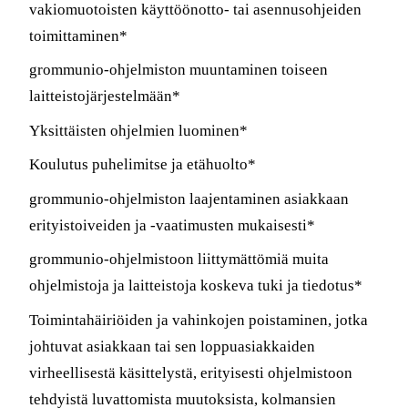
vakiomuotoisten käyttöönotto- tai asennusohjeiden
toimittaminen*
grommunio-ohjelmiston muuntaminen toiseen
laitteistojärjestelmään*
Yksittäisten ohjelmien luominen*
Koulutus puhelimitse ja etähuolto*
grommunio-ohjelmiston laajentaminen asiakkaan
erityistoiveiden ja -vaatimusten mukaisesti*
grommunio-ohjelmistoon liittymättömiä muita
ohjelmistoja ja laitteistoja koskeva tuki ja tiedotus*
Toimintahäiriöiden ja vahinkojen poistaminen, jotka
johtuvat asiakkaan tai sen loppuasiakkaiden
virheellisestä käsittelystä, erityisesti ohjelmistoon
tehdyistä luvattomista muutoksista, kolmansien