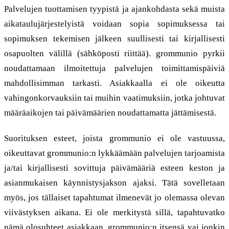
Palvelujen tuottamisen tyypistä ja ajankohdasta sekä muista
aikataulujärjestelyistä voidaan sopia sopimuksessa tai
sopimuksen tekemisen jälkeen suullisesti tai kirjallisesti
osapuolten välillä (sähköposti riittää). grommunio pyrkii
noudattamaan ilmoitettuja palvelujen toimittamispäiviä
mahdollisimman tarkasti. Asiakkaalla ei ole oikeutta
vahingonkorvauksiin tai muihin vaatimuksiin, jotka johtuvat
määräaikojen tai päivämäärien noudattamatta jättämisestä.
Suorituksen esteet, joista grommunio ei ole vastuussa,
oikeuttavat grommunio:n lykkäämään palvelujen tarjoamista
ja/tai kirjallisesti sovittuja päivämääriä esteen keston ja
asianmukaisen käynnistysjakson ajaksi. Tätä sovelletaan
myös, jos tällaiset tapahtumat ilmenevät jo olemassa olevan
viivästyksen aikana. Ei ole merkitystä sillä, tapahtuvatko
nämä olosuhteet asiakkaan, grommunio:n itsensä vai jonkin