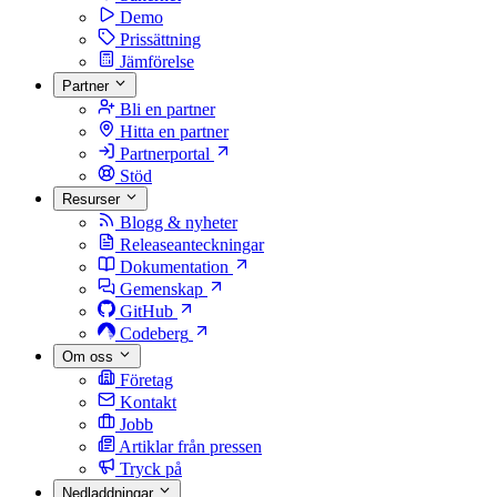
Demo
Prissättning
Jämförelse
Partner
Bli en partner
Hitta en partner
Partnerportal
Stöd
Resurser
Blogg & nyheter
Releaseanteckningar
Dokumentation
Gemenskap
GitHub
Codeberg
Om oss
Företag
Kontakt
Jobb
Artiklar från pressen
Tryck på
Nedladdningar