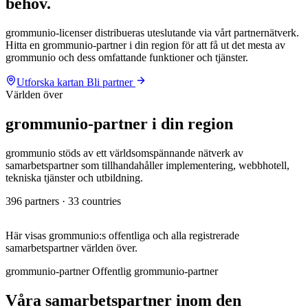
behov
.
grommunio-licenser distribueras uteslutande via vårt partnernätverk.
Hitta en grommunio-partner i din region för att få ut det mesta av
grommunio och dess omfattande funktioner och tjänster.
Utforska kartan
Bli partner
Världen över
grommunio-partner i din region
grommunio stöds av ett världsomspännande nätverk av
samarbetspartner som tillhandahåller implementering, webbhotell,
tekniska tjänster och utbildning.
396 partners · 33 countries
Leaflet
|
©
OpenStreetMap
· ©
CARTO
+
Här visas grommunio:s offentliga och alla registrerade
samarbetspartner världen över.
−
grommunio-partner
Offentlig grommunio-partner
Våra samarbetspartner inom den