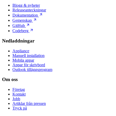
Blogg & nyheter
Releaseanteckningar
Dokumentation
Gemenskap
GitHub
Codeberg
Nedladdningar
Appliance
Manuell installation
Mobila appar
Appar för skrivbord
Outlook tilläggsprogram
Om oss
Företag
Kontakt
Jobb
Artiklar från pressen
Tryck på