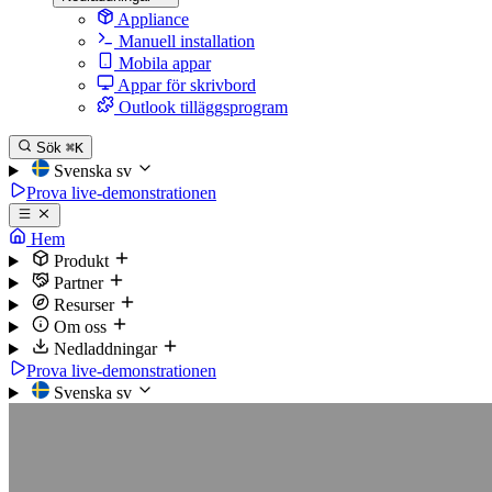
Appliance
Manuell installation
Mobila appar
Appar för skrivbord
Outlook tilläggsprogram
Sök
⌘K
Svenska
sv
Prova live-demonstrationen
Hem
Produkt
Partner
Resurser
Om oss
Nedladdningar
Prova live-demonstrationen
Svenska
sv