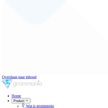
Overslaan naar inhoud
Home
Product
Wat is grommunio