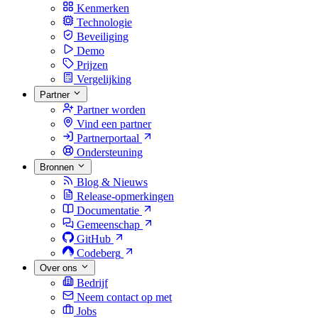
Kenmerken
Technologie
Beveiliging
Demo
Prijzen
Vergelijking
Partner
Partner worden
Vind een partner
Partnerportaal
Ondersteuning
Bronnen
Blog & Nieuws
Release-opmerkingen
Documentatie
Gemeenschap
GitHub
Codeberg
Over ons
Bedrijf
Neem contact op met
Jobs