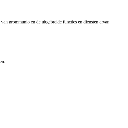
 van grommunio en de uitgebreide functies en diensten ervan.
en.
Leaflet
|
©
OpenStreetMap
· ©
CARTO