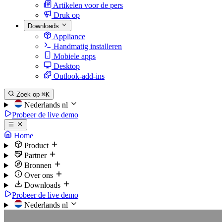
Artikelen voor de pers
Druk op
Downloads
Appliance
Handmatig installeren
Mobiele apps
Desktop
Outlook-add-ins
Zoek op
⌘K
Nederlands
nl
Probeer de live demo
Home
Product
Partner
Bronnen
Over ons
Downloads
Probeer de live demo
Nederlands
nl