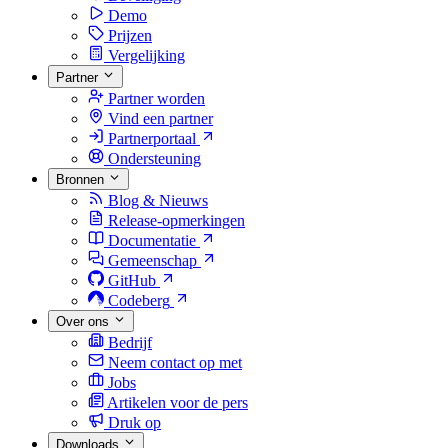
Demo
Prijzen
Vergelijking
Partner
Partner worden
Vind een partner
Partnerportaal
Ondersteuning
Bronnen
Blog & Nieuws
Release-opmerkingen
Documentatie
Gemeenschap
GitHub
Codeberg
Over ons
Bedrijf
Neem contact op met
Jobs
Artikelen voor de pers
Druk op
Downloads