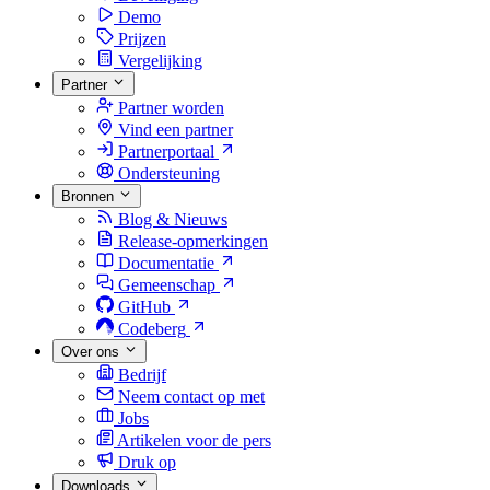
Demo
Prijzen
Vergelijking
Partner
Partner worden
Vind een partner
Partnerportaal
Ondersteuning
Bronnen
Blog & Nieuws
Release-opmerkingen
Documentatie
Gemeenschap
GitHub
Codeberg
Over ons
Bedrijf
Neem contact op met
Jobs
Artikelen voor de pers
Druk op
Downloads