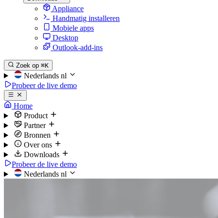
Appliance
Handmatig installeren
Mobiele apps
Desktop
Outlook-add-ins
Zoek op
⌘K
Nederlands
nl
Probeer de live demo
Home
Product
Partner
Bronnen
Over ons
Downloads
Probeer de live demo
Nederlands
nl