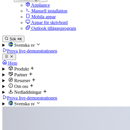
Appliance
Manuell installation
Mobila appar
Appar för skrivbord
Outlook tilläggsprogram
Sök
⌘K
Svenska
sv
Prova live-demonstrationen
Hem
Produkt
Partner
Resurser
Om oss
Nedladdningar
Prova live-demonstrationen
Svenska
sv