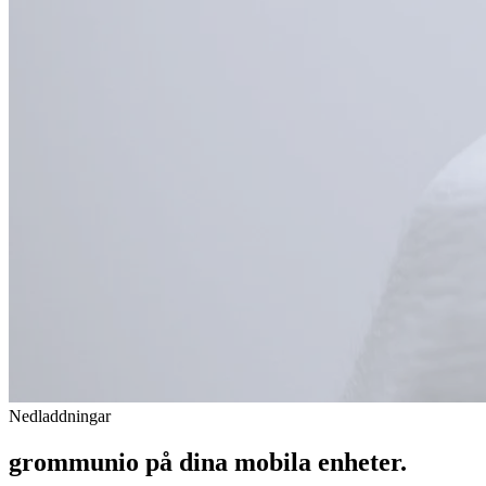
Nedladdningar
grommunio på dina
mobila
enheter.