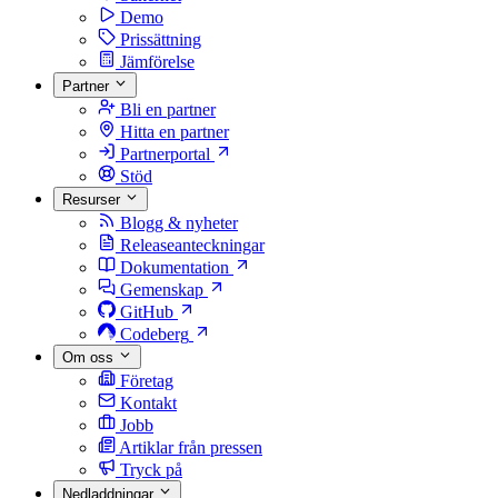
Demo
Prissättning
Jämförelse
Partner
Bli en partner
Hitta en partner
Partnerportal
Stöd
Resurser
Blogg & nyheter
Releaseanteckningar
Dokumentation
Gemenskap
GitHub
Codeberg
Om oss
Företag
Kontakt
Jobb
Artiklar från pressen
Tryck på
Nedladdningar