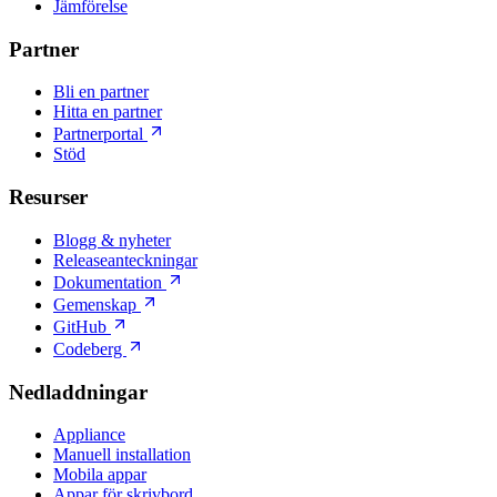
Jämförelse
Partner
Bli en partner
Hitta en partner
Partnerportal
Stöd
Resurser
Blogg & nyheter
Releaseanteckningar
Dokumentation
Gemenskap
GitHub
Codeberg
Nedladdningar
Appliance
Manuell installation
Mobila appar
Appar för skrivbord