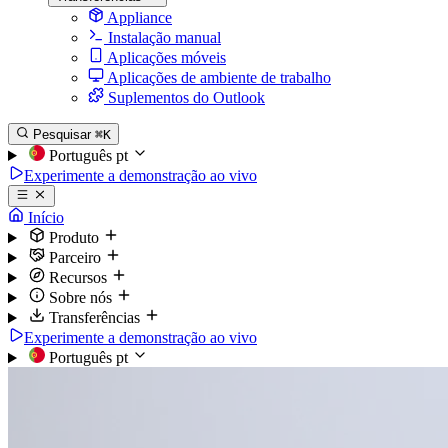
Appliance
Instalação manual
Aplicações móveis
Aplicações de ambiente de trabalho
Suplementos do Outlook
Pesquisar
⌘K
Português
pt
Experimente a demonstração ao vivo
Início
Produto
Parceiro
Recursos
Sobre nós
Transferências
Experimente a demonstração ao vivo
Português
pt