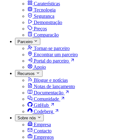
Caraterísticas
Tecnologia
Segurança
Demonstração
Preços
Comparação
Parceiro
Tornar-se parceiro
Encontrar um parceiro
Portal do parceiro
Apoio
Recursos
Blogue e notícias
Notas de lançamento
Documentação
Comunidade
GitHub
Codeberg
Sobre nós
Empresa
Contacto
Empregos