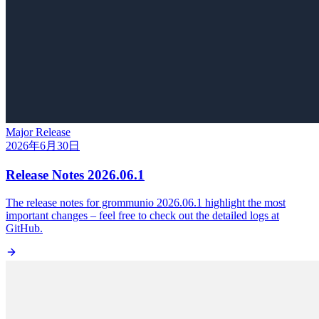
Major Release
2026年6月30日
Release Notes 2026.06.1
The release notes for grommunio 2026.06.1 highlight the most
important changes – feel free to check out the detailed logs at
GitHub.