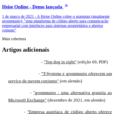
Heise Online - Demo lançada
1 de março de 2021 - A Heise Online cobre o grammm (atualmente
grommunio): "uma plataforma de código aberto para comunicação
empresarial com interfaces para sistemas proprietários e abertos
comuns"
Mais cobertura
Artigos adicionais
Admin Magazine
-
"Top dog in sight"
(edição 69, PDF)
Linux-Magazin
-
"T-Systems e grommunio oferecem um
serviço de nuvem conjunto"
(em alemão)
Linuxnews
-
"grommunio - uma alternativa gratuita ao
Microsoft Exchange"
(dezembro de 2021, em alemão)
iTWire
-
"Empresa austríaca de código aberto oferece