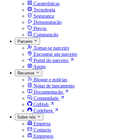
Caraterísticas
Tecnologia
Segurança
Demonstração
Preços
Comparação
Parceiro
Tornar-se parceiro
Encontrar um parceiro
Portal do parceiro
Apoio
Recursos
Blogue e notícias
Notas de lançamento
Documentação
Comunidade
GitHub
Codeberg
Sobre nós
Empresa
Contacto
Empregos