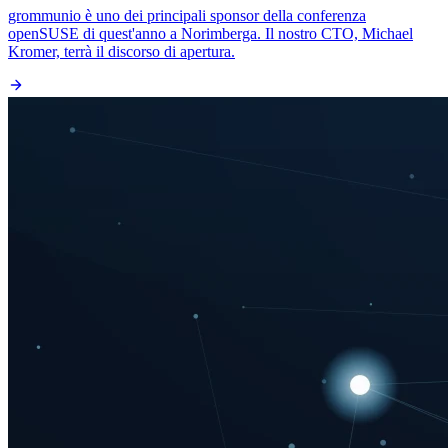
grommunio è uno dei principali sponsor della conferenza
openSUSE di quest'anno a Norimberga. Il nostro CTO, Michael
Kromer, terrà il discorso di apertura.