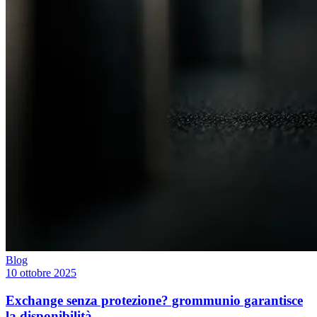
Blog
10 ottobre 2025
Exchange senza protezione? grommunio garantisce
la disponibilità.