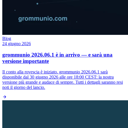
Blog
24 giugno 2026
grommunio 2026.06.1 è in arrivo — e sarà una
versione importante
Il conto alla rovescia è iniziato. grommunio 2026.06.1 sarà
disponibile dal 30 giugno 2026 alle ore 18:00 CEST: la nostra
versione più grande e audace di sempre. Tutti i dettagli saranno resi
noti il giorno del lancio.