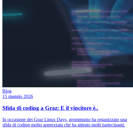
Blog
15 maggio 2026
Sfida di coding a Graz: E il vincitore è..
In occasione dei Graz Linux Days, grommunio ha organizzato una
sfida di coding molto apprezzata che ha attirato molti partecipanti.