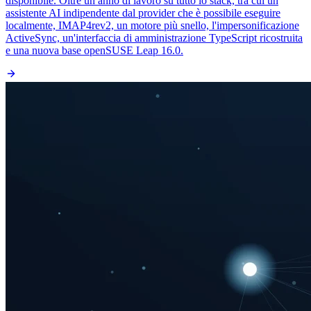
disponibile. Oltre un anno di lavoro su tutto lo stack, tra cui un
assistente AI indipendente dal provider che è possibile eseguire
localmente, IMAP4rev2, un motore più snello, l'impersonificazione
ActiveSync, un'interfaccia di amministrazione TypeScript ricostruita
e una nuova base openSUSE Leap 16.0.