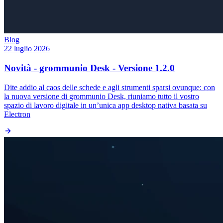
Blog
22 luglio 2026
Novità - grommunio Desk - Versione 1.2.0
Dite addio al caos delle schede e agli strumenti sparsi ovunque: con
la nuova versione di grommunio Desk, riuniamo tutto il vostro
spazio di lavoro digitale in un’unica app desktop nativa basata su
Electron