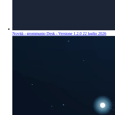
Novità - grommunio Desk - Versione 1.2.0
22 luglio 2026