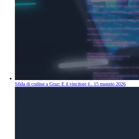
Sfida di coding a Graz: E il vincitore è..
15 maggio 2026