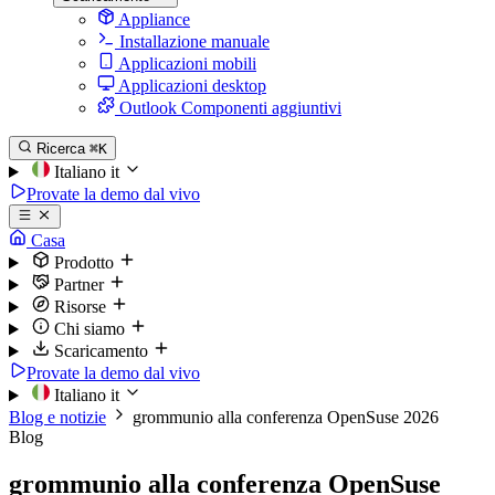
Appliance
Installazione manuale
Applicazioni mobili
Applicazioni desktop
Outlook Componenti aggiuntivi
Ricerca
⌘K
Italiano
it
Provate la demo dal vivo
Casa
Prodotto
Partner
Risorse
Chi siamo
Scaricamento
Provate la demo dal vivo
Italiano
it
Blog e notizie
grommunio alla conferenza OpenSuse 2026
Blog
grommunio alla conferenza OpenSuse