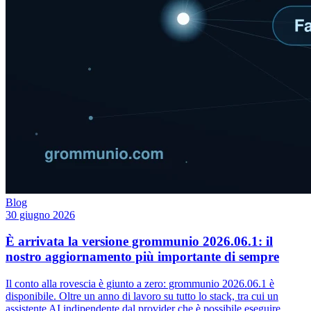
Blog
30 giugno 2026
È arrivata la versione grommunio 2026.06.1: il
nostro aggiornamento più importante di sempre
Il conto alla rovescia è giunto a zero: grommunio 2026.06.1 è
disponibile. Oltre un anno di lavoro su tutto lo stack, tra cui un
assistente AI indipendente dal provider che è possibile eseguire