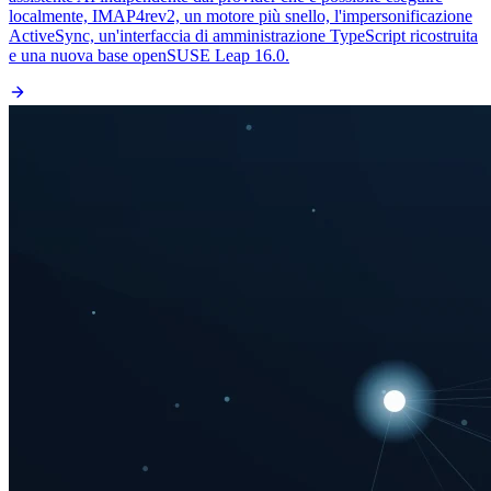
localmente, IMAP4rev2, un motore più snello, l'impersonificazione
ActiveSync, un'interfaccia di amministrazione TypeScript ricostruita
e una nuova base openSUSE Leap 16.0.