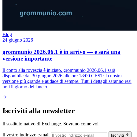
Blog
24 giugno 2026
grommunio 2026.06.1 è in arrivo — e sarà una
versione importante
Il conto alla rovescia è iniziato. grommunio 2026.06.1 sarà
disponibile dal 30 giugno 2026 alle ore 18:00 CEST: la nostra
versione più grande e audace di sempre. Tutti i dettagli saranno resi
noti il giorno del lancio.
Iscriviti alla newsletter
Il sostituto nativo di Exchange. Sovrano come voi.
Il vostro indirizzo e-mail
Iscriviti