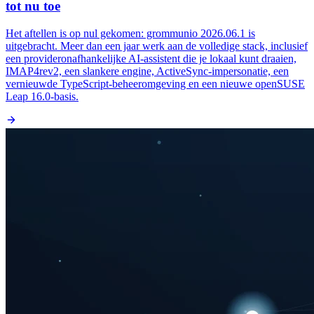
tot nu toe
Het aftellen is op nul gekomen: grommunio 2026.06.1 is
uitgebracht. Meer dan een jaar werk aan de volledige stack, inclusief
een provideronafhankelijke AI-assistent die je lokaal kunt draaien,
IMAP4rev2, een slankere engine, ActiveSync-impersonatie, een
vernieuwde TypeScript-beheeromgeving en een nieuwe openSUSE
Leap 16.0-basis.