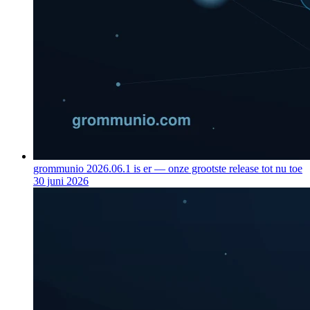
grommunio 2026.06.1 is er — onze grootste release tot nu toe
30 juni 2026