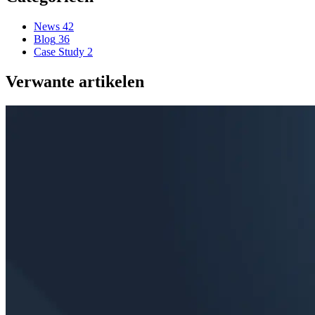
News
42
Blog
36
Case Study
2
Verwante artikelen