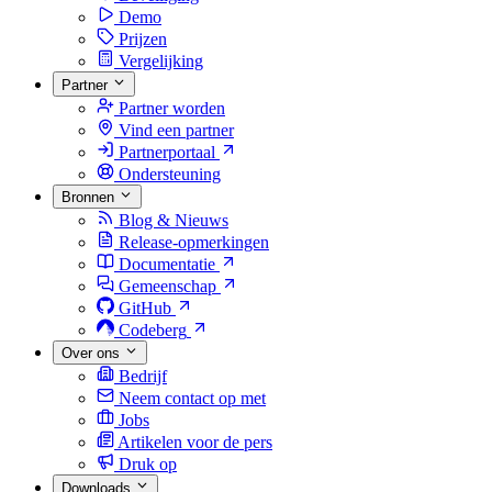
Demo
Prijzen
Vergelijking
Partner
Partner worden
Vind een partner
Partnerportaal
Ondersteuning
Bronnen
Blog & Nieuws
Release-opmerkingen
Documentatie
Gemeenschap
GitHub
Codeberg
Over ons
Bedrijf
Neem contact op met
Jobs
Artikelen voor de pers
Druk op
Downloads