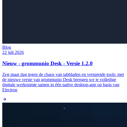
Blog
22 juli 2026
Nieuw - grommunio Desk - Versie 1.2.0
Zeg maar dag tegen de chaos van tabbladen en verspreide tools: met
de nieuwe versie van grommunio Desk brengen we je volledige
digitale werkruimte samen in één native desktop-app op basis van
Electron