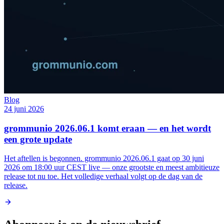
Blog
24 juni 2026
grommunio 2026.06.1 komt eraan — en het wordt
een grote update
Het aftellen is begonnen. grommunio 2026.06.1 gaat op 30 juni
2026 om 18:00 uur CEST live — onze grootste en meest ambitieuze
release tot nu toe. Het volledige verhaal volgt op de dag van de
release.