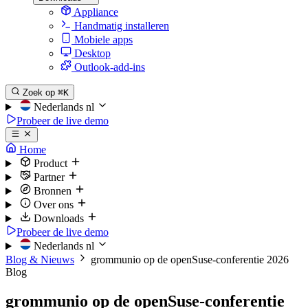
Appliance
Handmatig installeren
Mobiele apps
Desktop
Outlook-add-ins
Zoek op
⌘K
Nederlands
nl
Probeer de live demo
Home
Product
Partner
Bronnen
Over ons
Downloads
Probeer de live demo
Nederlands
nl
Blog & Nieuws
grommunio op de openSuse-conferentie 2026
Blog
grommunio op de openSuse-conferentie