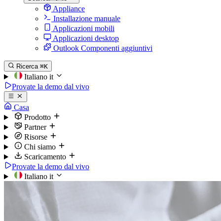
Appliance
Installazione manuale
Applicazioni mobili
Applicazioni desktop
Outlook Componenti aggiuntivi
Ricerca
⌘K
Italiano
it
Provate la demo dal vivo
Casa
Prodotto
Partner
Risorse
Chi siamo
Scaricamento
Provate la demo dal vivo
Italiano
it