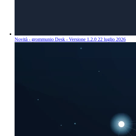
Novità - grommunio Desk - Versione 1.2.0
22 luglio 2026