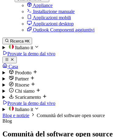
Appliance
Installazione manuale
Applicazioni mobili
Applicazioni desktop
Outlook Componenti aggiuntivi
Ricerca
⌘K
Italiano
it
Provate la demo dal vivo
Casa
Prodotto
Partner
Risorse
Chi siamo
Scaricamento
Provate la demo dal vivo
Italiano
it
Blog e notizie
Comunità del software open source
Blog
Comunità del software open source