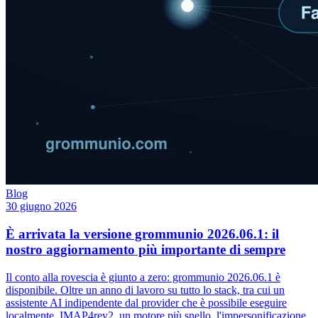
Blog
30 giugno 2026
È arrivata la versione grommunio 2026.06.1: il
nostro aggiornamento più importante di sempre
Il conto alla rovescia è giunto a zero: grommunio 2026.06.1 è
disponibile. Oltre un anno di lavoro su tutto lo stack, tra cui un
assistente AI indipendente dal provider che è possibile eseguire
localmente, IMAP4rev2, un motore più snello, l'impersonificazione