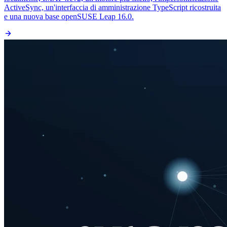
ActiveSync, un'interfaccia di amministrazione TypeScript ricostruita
e una nuova base openSUSE Leap 16.0.