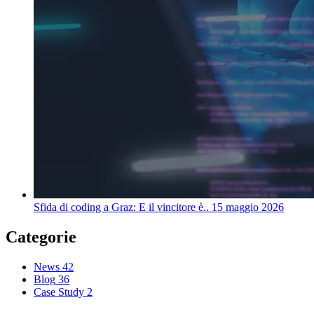
Sfida di coding a Graz: E il vincitore è..
15 maggio 2026
Categorie
News
42
Blog
36
Case Study
2