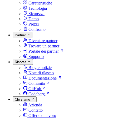
Caratteristiche
Tecnologia
Sicurezza
Demo
Prezzi
Confronto
Partner
Diventare partner
Trovare un partner
Portale dei partner
Supporto
Risorse
Blog e notizie
Note di rilascio
Documentazione
Comunità
GitHub
Codeberg
Chi siamo
Azienda
Contatto
Offerte di lavoro