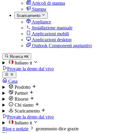
Articoli di stampa
Stampa
Scaricamento
Appliance
Installazione manuale
Applicazioni mobili
Applicazioni desktop
Outlook Componenti aggiuntivi
Ricerca
⌘K
Italiano
it
Provate la demo dal vivo
Casa
Prodotto
Partner
Risorse
Chi siamo
Scaricamento
Provate la demo dal vivo
Italiano
it
Blog e notizie
grommunio dice grazie