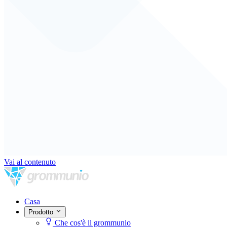
Vai al contenuto
Casa
Prodotto
Che cos'è il grommunio