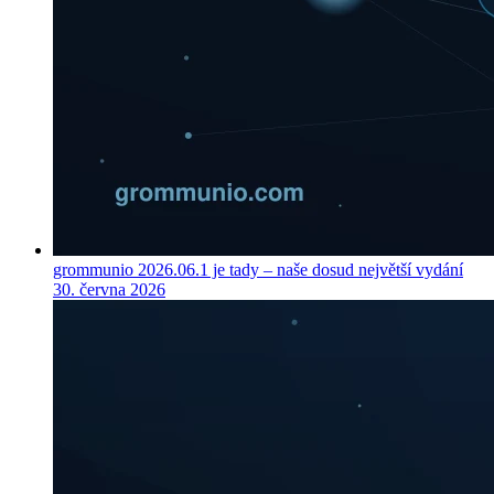
grommunio 2026.06.1 je tady – naše dosud největší vydání
30. června 2026