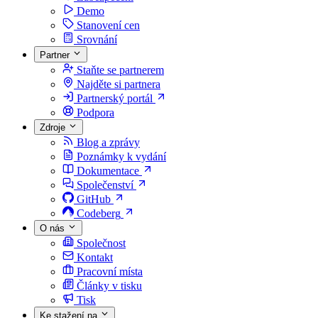
Demo
Stanovení cen
Srovnání
Partner
Staňte se partnerem
Najděte si partnera
Partnerský portál
Podpora
Zdroje
Blog a zprávy
Poznámky k vydání
Dokumentace
Společenství
GitHub
Codeberg
O nás
Společnost
Kontakt
Pracovní místa
Články v tisku
Tisk
Ke stažení na