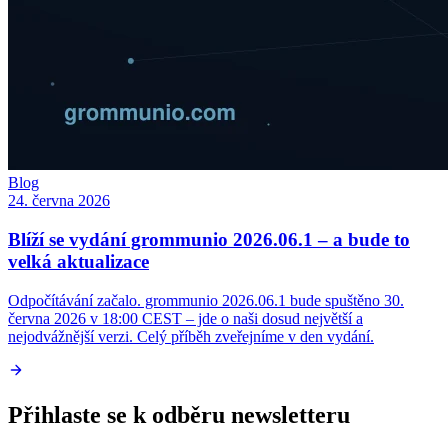
Blog
24. června 2026
Blíží se vydání grommunio 2026.06.1 – a bude to
velká aktualizace
Odpočítávání začalo. grommunio 2026.06.1 bude spuštěno 30.
června 2026 v 18:00 CEST – jde o naši dosud největší a
nejodvážnější verzi. Celý příběh zveřejníme v den vydání.
Přihlaste se k odběru newsletteru