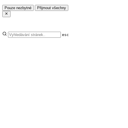
Pouze nezbytné
Přijmout všechny
esc