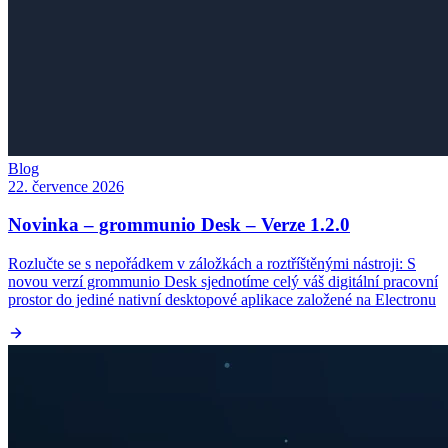
Blog
22. července 2026
Novinka – grommunio Desk – Verze 1.2.0
Rozlučte se s nepořádkem v záložkách a roztříštěnými nástroji: S
novou verzí grommunio Desk sjednotíme celý váš digitální pracovní
prostor do jediné nativní desktopové aplikace založené na Electronu