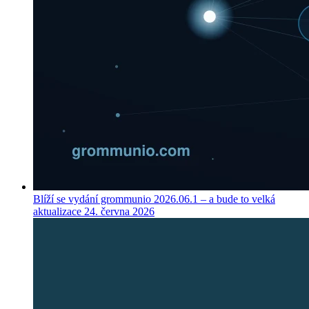
Blíží se vydání grommunio 2026.06.1 – a bude to velká
aktualizace
24. června 2026