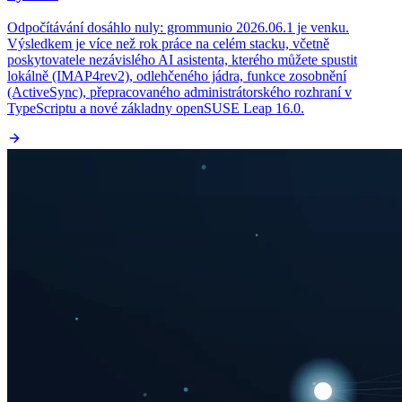
Odpočítávání dosáhlo nuly: grommunio 2026.06.1 je venku.
Výsledkem je více než rok práce na celém stacku, včetně
poskytovatele nezávislého AI asistenta, kterého můžete spustit
lokálně (IMAP4rev2), odlehčeného jádra, funkce zosobnění
(ActiveSync), přepracovaného administrátorského rozhraní v
TypeScriptu a nové základny openSUSE Leap 16.0.