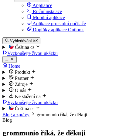
Appliance
Ruční instalace
Mobilní aplikace
Aplikace pro stolní počítače
Doplňky aplikace Outlook
Vyhledávání
⌘K
Čeština
cs
Vyzkoušejte živou ukázku
Home
Produkt
Partner
Zdroje
O nás
Ke stažení na
Vyzkoušejte živou ukázku
Čeština
cs
Blog a zprávy
grommunio říká, že děkuji
Blog
grommunio říká, že děkuji