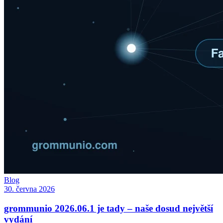
Blog
30. června 2026
grommunio 2026.06.1 je tady – naše dosud největší
vydání