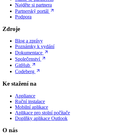
Najděte si partnera
Partnerský portál
Podpora
Zdroje
Blog a zprávy
Poznámky k vydání
Dokumentace
Společenství
GitHub
Codeberg
Ke stažení na
Appliance
Ruční instalace
Mobilní aplikace
Aplikace pro stolní počítače
Doplňky aplikace Outlook
O nás