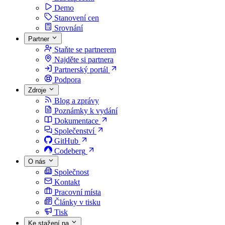
Demo
Stanovení cen
Srovnání
Partner
Staňte se partnerem
Najděte si partnera
Partnerský portál
Podpora
Zdroje
Blog a zprávy
Poznámky k vydání
Dokumentace
Společenství
GitHub
Codeberg
O nás
Společnost
Kontakt
Pracovní místa
Články v tisku
Tisk
Ke stažení na