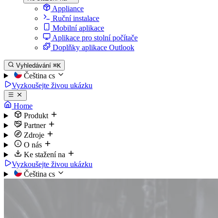
Appliance
Ruční instalace
Mobilní aplikace
Aplikace pro stolní počítače
Doplňky aplikace Outlook
Vyhledávání
⌘K
Čeština
cs
Vyzkoušejte živou ukázku
Home
Produkt
Partner
Zdroje
O nás
Ke stažení na
Vyzkoušejte živou ukázku
Čeština
cs