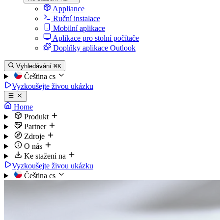
Appliance
Ruční instalace
Mobilní aplikace
Aplikace pro stolní počítače
Doplňky aplikace Outlook
Vyhledávání
⌘K
Čeština
cs
Vyzkoušejte živou ukázku
Home
Produkt
Partner
Zdroje
O nás
Ke stažení na
Vyzkoušejte živou ukázku
Čeština
cs