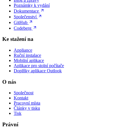
Blog a zprávy
Poznámky k vydání
Dokumentace
Společenství
GitHub
Codeberg
Ke stažení na
Appliance
Ruční instalace
Mobilní aplikace
Aplikace pro stolní počítače
Doplňky aplikace Outlook
O nás
Společnost
Kontakt
Pracovní místa
Články v tisku
Tisk
Právní