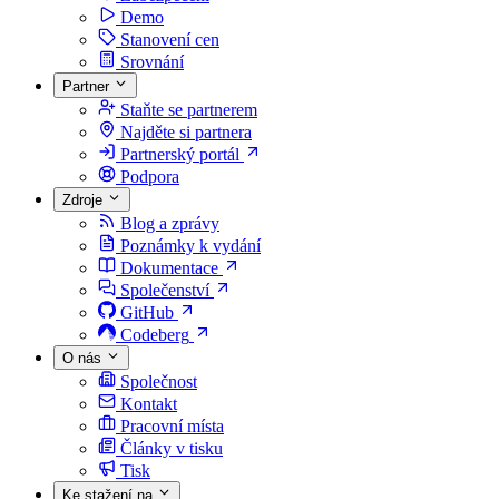
Demo
Stanovení cen
Srovnání
Partner
Staňte se partnerem
Najděte si partnera
Partnerský portál
Podpora
Zdroje
Blog a zprávy
Poznámky k vydání
Dokumentace
Společenství
GitHub
Codeberg
O nás
Společnost
Kontakt
Pracovní místa
Články v tisku
Tisk
Ke stažení na