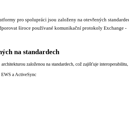
platformy pro spolupráci jsou založeny na otevřených standa
odporovat široce používané komunikační protokoly Exchange -
ných na standardech
chitekturou založenou na standardech, což zajišťuje interoperabilitu, š
P, EWS a ActiveSync