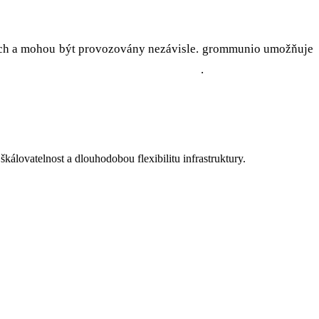
rdech a mohou být provozovány nezávisle. grommunio umožňuje
bez nutnosti používat Exchange Online
.
kálovatelnost a dlouhodobou flexibilitu infrastruktury.