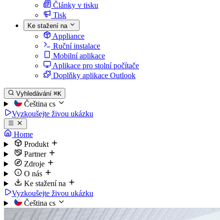
Články v tisku
Tisk
Ke stažení na
Appliance
Ruční instalace
Mobilní aplikace
Aplikace pro stolní počítače
Doplňky aplikace Outlook
Vyhledávání
⌘K
Čeština
cs
Vyzkoušejte živou ukázku
Home
Produkt
Partner
Zdroje
O nás
Ke stažení na
Vyzkoušejte živou ukázku
Čeština
cs