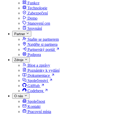
Funkce
Technologie
Zabezpečení
Demo
Stanovení cen
Srovnání
Partner
Staňte se partnerem
Najděte si partnera
Partnerský portál
Podpora
Zdroje
Blog a zprávy
Poznámky k vydání
Dokumentace
Společenství
GitHub
Codeberg
O nás
Společnost
Kontakt
Pracovní místa