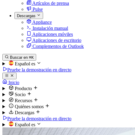
Artículos de prensa
Pulse
Descargas
Appliance
Instalación manual
Aplicaciones móviles
Aplicaciones de escritorio
Complementos de Outlook
Buscar en
⌘K
Español
es
Pruebe la demostración en directo
Inicio
Producto
Socio
Recursos
Quiénes somos
Descargas
Pruebe la demostración en directo
Español
es