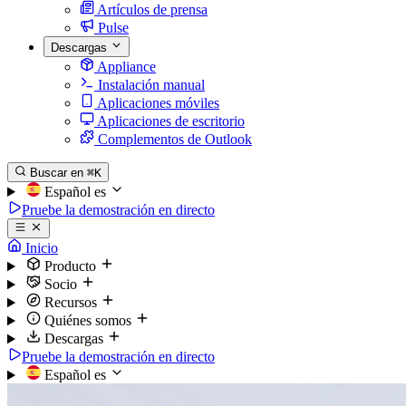
Artículos de prensa
Pulse
Descargas
Appliance
Instalación manual
Aplicaciones móviles
Aplicaciones de escritorio
Complementos de Outlook
Buscar en
⌘K
Español
es
Pruebe la demostración en directo
Inicio
Producto
Socio
Recursos
Quiénes somos
Descargas
Pruebe la demostración en directo
Español
es