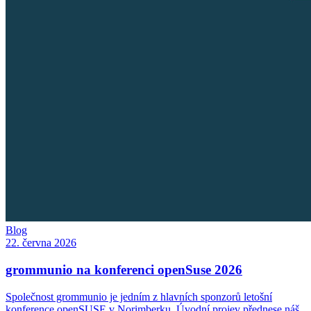
Blog
22. června 2026
grommunio na konferenci openSuse 2026
Společnost grommunio je jedním z hlavních sponzorů letošní
konference openSUSE v Norimberku. Úvodní projev přednese náš