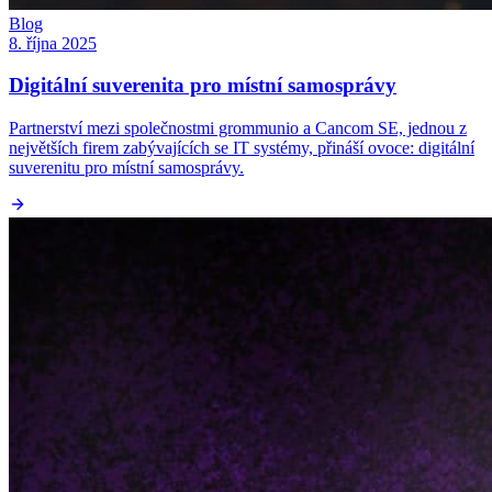
Blog
8. října 2025
Digitální suverenita pro místní samosprávy
Partnerství mezi společnostmi grommunio a Cancom SE, jednou z
největších firem zabývajících se IT systémy, přináší ovoce: digitální
suverenitu pro místní samosprávy.