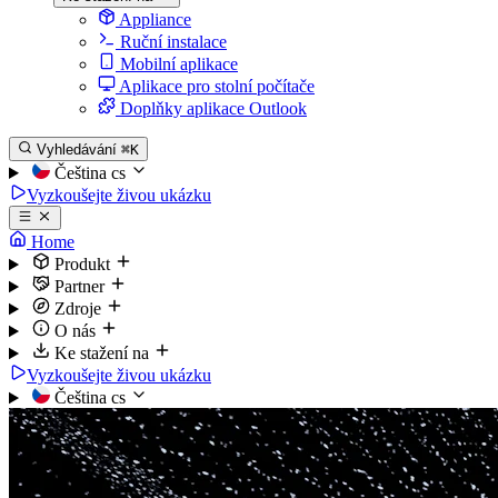
Appliance
Ruční instalace
Mobilní aplikace
Aplikace pro stolní počítače
Doplňky aplikace Outlook
Vyhledávání
⌘K
Čeština
cs
Vyzkoušejte živou ukázku
Home
Produkt
Partner
Zdroje
O nás
Ke stažení na
Vyzkoušejte živou ukázku
Čeština
cs