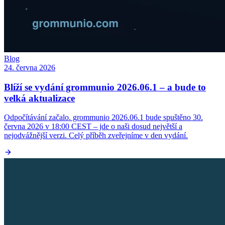
Blog
24. června 2026
Blíží se vydání grommunio 2026.06.1 – a bude to
velká aktualizace
Odpočítávání začalo. grommunio 2026.06.1 bude spuštěno 30.
června 2026 v 18:00 CEST – jde o naši dosud největší a
nejodvážnější verzi. Celý příběh zveřejníme v den vydání.