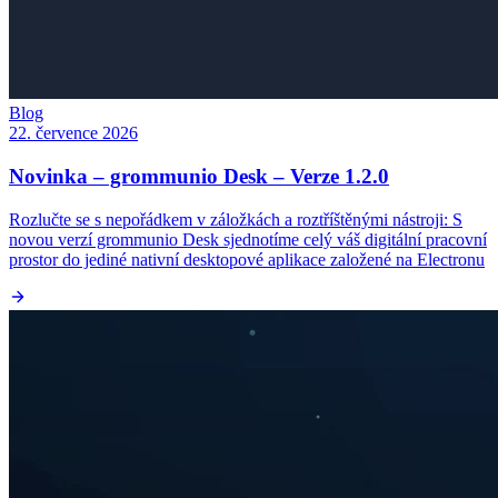
Blog
22. července 2026
Novinka – grommunio Desk – Verze 1.2.0
Rozlučte se s nepořádkem v záložkách a roztříštěnými nástroji: S
novou verzí grommunio Desk sjednotíme celý váš digitální pracovní
prostor do jediné nativní desktopové aplikace založené na Electronu