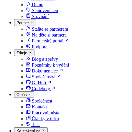
Demo
Stanovení cen
Srovnání
Partner
Staňte se partnerem
Najděte si partnera
Partnerský portál
Podpora
Zdroje
Blog a zprávy
Poznámky k vydání
Dokumentace
Společenství
GitHub
Codeberg
O nás
Společnost
Kontakt
Pracovní místa
Články v tisku
Tisk
Ke stažení na