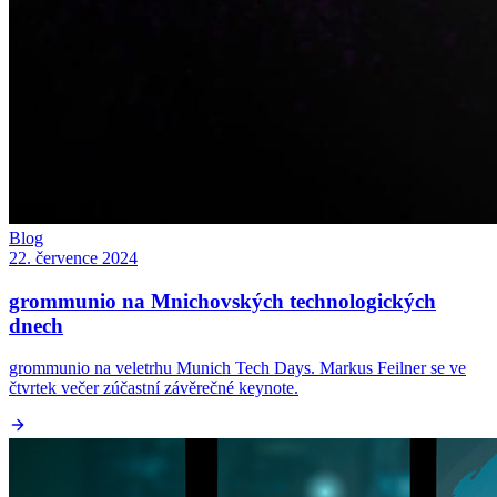
Blog
22. července 2024
grommunio na Mnichovských technologických
dnech
grommunio na veletrhu Munich Tech Days. Markus Feilner se ve
čtvrtek večer zúčastní závěrečné keynote.