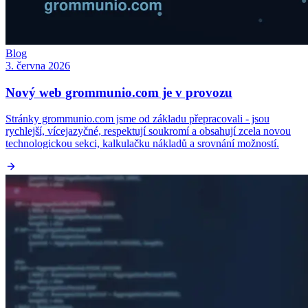
Blog
3. června 2026
Nový web grommunio.com je v provozu
Stránky grommunio.com jsme od základu přepracovali - jsou
rychlejší, vícejazyčné, respektují soukromí a obsahují zcela novou
technologickou sekci, kalkulačku nákladů a srovnání možností.