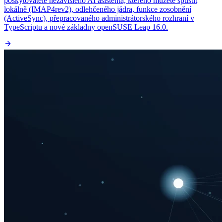
poskytovatele nezávislého AI asistenta, kterého můžete spustit
lokálně (IMAP4rev2), odlehčeného jádra, funkce zosobnění
(ActiveSync), přepracovaného administrátorského rozhraní v
TypeScriptu a nové základny openSUSE Leap 16.0.