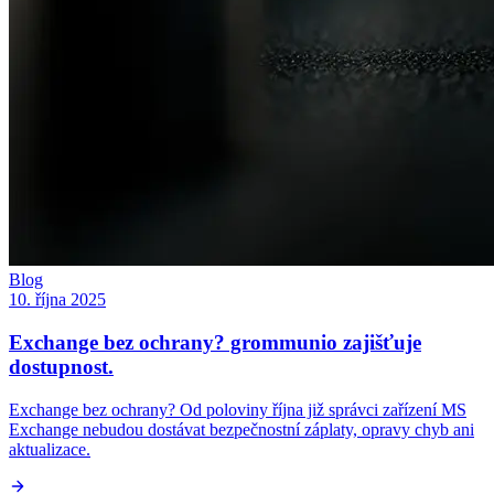
Blog
10. října 2025
Exchange bez ochrany? grommunio zajišťuje
dostupnost.
Exchange bez ochrany? Od poloviny října již správci zařízení MS
Exchange nebudou dostávat bezpečnostní záplaty, opravy chyb ani
aktualizace.