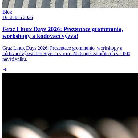
Blog
16. dubna 2026
Graz Linux Days 2026: Prezentace grommunio,
workshopy a kódovací výzva!
Graz Linux Days 2026: Prezentace grommunio, workshopy a
kódovací výzva! Do Štýrska v roce 2026 opět zamířilo přes 2 000
návštěvníků.