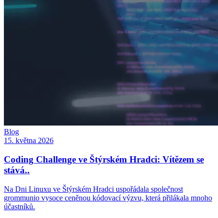
Blog
15. května 2026
Coding Challenge ve Štýrském Hradci: Vítězem se
stává..
Na Dni Linuxu ve Štýrském Hradci uspořádala společnost
grommunio vysoce ceněnou kódovací výzvu, která přilákala mnoho
účastníků.