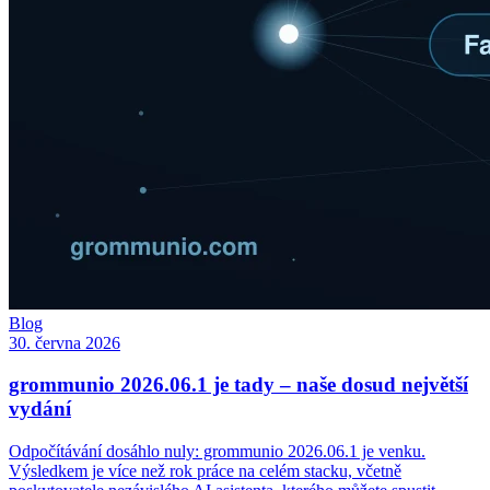
Blog
30. června 2026
grommunio 2026.06.1 je tady – naše dosud největší
vydání
Odpočítávání dosáhlo nuly: grommunio 2026.06.1 je venku.
Výsledkem je více než rok práce na celém stacku, včetně