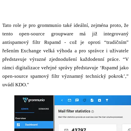
Anti-spam je již integrován s Rspamd
Tato role je pro grommunio také ideální, zejména proto, že
tento open-source groupware má již integrovaný
antispamový filtr Rspamd - což je oproti “tradičním”
řešením Exchange velká výhoda a pro správce i uživatele
představuje výrazné zjednodušení každodenní práce. “V
rámci digitalizace veřejné správy představuje ‘Rspamd jako
open-source spamový filtr významný technický pokrok’,”
uvádí KDO."