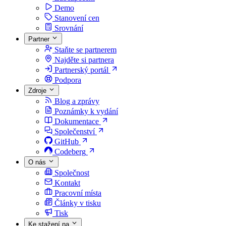
Demo
Stanovení cen
Srovnání
Partner
Staňte se partnerem
Najděte si partnera
Partnerský portál
Podpora
Zdroje
Blog a zprávy
Poznámky k vydání
Dokumentace
Společenství
GitHub
Codeberg
O nás
Společnost
Kontakt
Pracovní místa
Články v tisku
Tisk
Ke stažení na