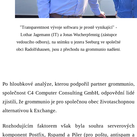
"Transparentnost vývoje softwaru je prostě vynikající" -
Lothar Jagemann (IT) a Jonas Wucherpfennig (zástupce
vedoucího odboru), na snímku u jezera Seeburg ve společné
obci Radolfshausen, jsou z přechodu na grommunio nadšeni.
Žádná alternativa: grommunio
Po hloubkové analýze, kterou podpořil partner grommunio,
společnost C4 Computer Consulting GmbH, odpovědní lidé
zjistili, že grommunio je pro společnou obec životaschopnou
alternativou k Exchange.
Rozhodujícím faktorem však byla souhra serverových
komponent Postfix, Rspamd a Piler (pro poštu, antispam a