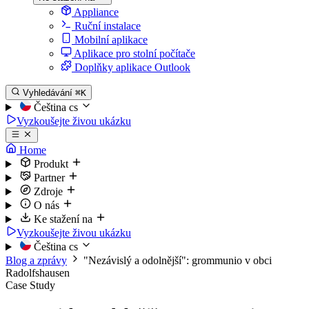
Appliance
Ruční instalace
Mobilní aplikace
Aplikace pro stolní počítače
Doplňky aplikace Outlook
Vyhledávání
⌘K
Čeština
cs
Vyzkoušejte živou ukázku
Home
Produkt
Partner
Zdroje
O nás
Ke stažení na
Vyzkoušejte živou ukázku
Čeština
cs
Blog a zprávy
"Nezávislý a odolnější": grommunio v obci
Radolfshausen
Case Study