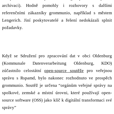
archivaci). Hodně pomohly i rozhovory s dalšími
referenčními zákazníky grommunio, například s městem
Lengerich. Jiní poskytovatelé a řešení nedokázali splnit
požadavky.
Open-source konkurence převáží misky vah
Když se Sdružení pro zpracování dat v obci Oldenburg
(Kommunale Datenverarbeitung Oldenburg, KDO)
zúčastnilo celostátní
open-source soutěže
pro veřejnou
správu s Rspamd, bylo nakonec rozhodnuto ve prospěch
grommunio. Soutěž je určena “orgánům veřejné správy na
spolkové, zemské a místní úrovni, které používají open-
source software (OSS) jako klíč k digitální transformaci své
správy”