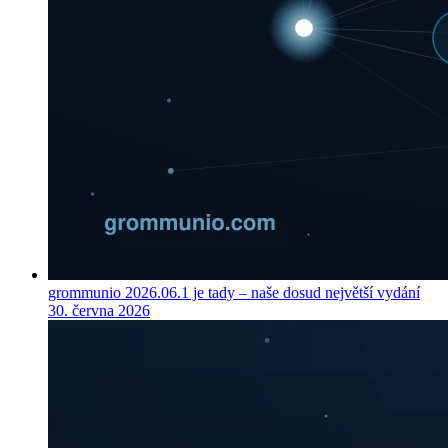
grommunio 2026.06.1 je tady – naše dosud největší vydání
30. června 2026