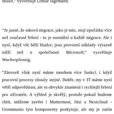
zkusit,” vysvětluje Lothar Jagemann.
Výrazně nižší provozní náklady
“Je jasné, že taková migrace, jako je tato, stojí zpočátku více
než současné řešení - to je normální u každé migrace. Ale i
nyní, když vše běží hladce, jsou provozní náklady výrazně
nižší než u společnosti Microsoft,” vysvětluje
Wucherpfennig.
“Zároveň však nyní máme mnohem více funkcí, i když
pracovní procesy zůstaly stejné. Dobře, my v IT máme nyní
větší odpovědnost, ale to obvykle znamená i rychlejší řešení
pro uživatele. A výhled je skvělý, protože pokud budeme
chtít, můžeme zavést i Mattermost, Jitsi a Nextcloud -
Grommunio tyto komponenty poskytuje, ale my je zatím