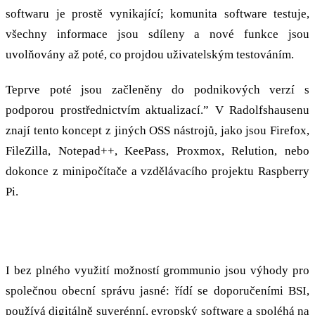
softwaru je prostě vynikající; komunita software testuje,
všechny informace jsou sdíleny a nové funkce jsou
uvolňovány až poté, co projdou uživatelským testováním.
Teprve poté jsou začleněny do podnikových verzí s
podporou prostřednictvím aktualizací.” V Radolfshausenu
znají tento koncept z jiných OSS nástrojů, jako jsou Firefox,
FileZilla, Notepad++, KeePass, Proxmox, Relution, nebo
dokonce z minipočítače a vzdělávacího projektu Raspberry
Pi.
Těžko vyčíslit cenu: Strategické výhody, nezávislost
I bez plného využití možností grommunio jsou výhody pro
společnou obecní správu jasné: řídí se doporučeními BSI,
používá digitálně suverénní, evropský software a spoléhá na