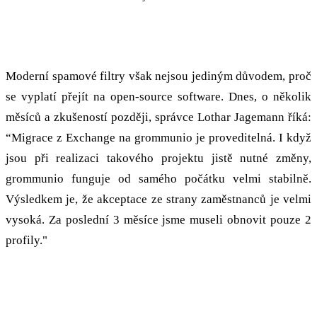
"Velmi stabilní od samého začátku”
Moderní spamové filtry však nejsou jediným důvodem, proč
se vyplatí přejít na open-source software. Dnes, o několik
měsíců a zkušeností později, správce Lothar Jagemann říká:
“Migrace z Exchange na grommunio je proveditelná. I když
jsou při realizaci takového projektu jistě nutné změny,
grommunio funguje od samého počátku velmi stabilně.
Výsledkem je, že akceptace ze strany zaměstnanců je velmi
vysoká. Za poslední 3 měsíce jsme museli obnovit pouze 2
profily."
"Migrace stojí za to” - “úspěšná a robustní alternativa
k Exchange”