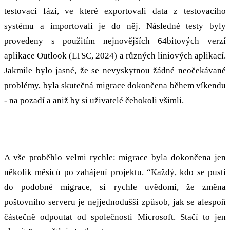
testovací fází, ve které exportovali data z testovacího
systému a importovali je do něj. Následné testy byly
provedeny s použitím nejnovějších 64bitových verzí
aplikace Outlook (LTSC, 2024) a různých liniových aplikací.
Jakmile bylo jasné, že se nevyskytnou žádné neočekávané
problémy, byla skutečná migrace dokončena během víkendu
- na pozadí a aniž by si uživatelé čehokoli všimli.
”Musíte to prostě zkusit”
A vše proběhlo velmi rychle: migrace byla dokončena jen
několik měsíců po zahájení projektu. “Každý, kdo se pustí
do podobné migrace, si rychle uvědomí, že změna
poštovního serveru je nejjednodušší způsob, jak se alespoň
částečně odpoutat od společnosti Microsoft. Stačí to jen