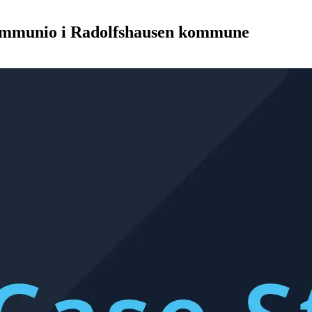
ommunio i Radolfshausen kommune