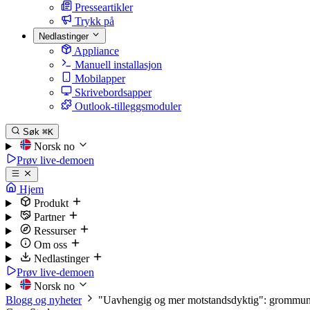
Presseartikler
Trykk på
Nedlastinger
Appliance
Manuell installasjon
Mobilapper
Skrivebordsapper
Outlook-tilleggsmoduler
Søk
⌘K
Norsk
no
Prøv live-demoen
Hjem
Produkt
Partner
Ressurser
Om oss
Nedlastinger
Prøv live-demoen
Norsk
no
Blogg og nyheter
"Uavhengig og mer motstandsdyktig": grommu