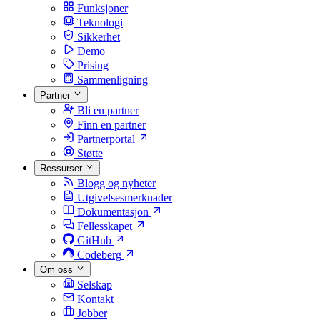
Funksjoner
Teknologi
Sikkerhet
Demo
Prising
Sammenligning
Partner
Bli en partner
Finn en partner
Partnerportal
Støtte
Ressurser
Blogg og nyheter
Utgivelsesmerknader
Dokumentasjon
Fellesskapet
GitHub
Codeberg
Om oss
Selskap
Kontakt
Jobber