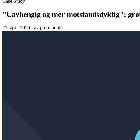
Case Study
"Uavhengig og mer motstandsdyktig": gr
23. april 2026
·
av grommunio