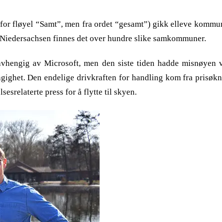
 for fløyel “Samt”, men fra ordet “gesamt”) gikk elleve kommu
e i Niedersachsen finnes det over hundre slike samkommuner.
avhengig av Microsoft, men den siste tiden hadde misnøyen 
ngighet. Den endelige drivkraften for handling kom fra prisøkni
srelaterte press for å flytte til skyen.