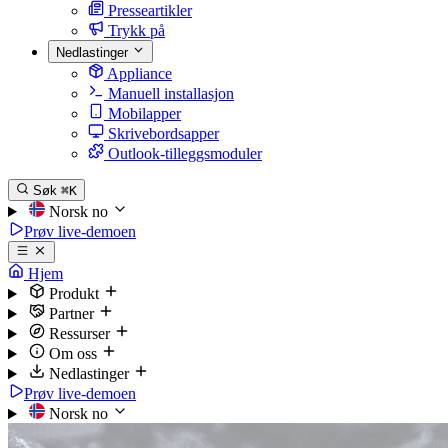
Presseartikler
Trykk på
Nedlastinger
Appliance
Manuell installasjon
Mobilapper
Skrivebordsapper
Outlook-tilleggsmoduler
Søk
⌘K
Norsk
no
Prøv live-demoen
Hjem
Produkt
Partner
Ressurser
Om oss
Nedlastinger
Prøv live-demoen
Norsk
no