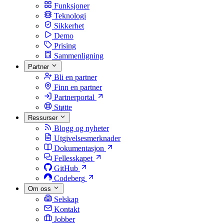
Funksjoner
Teknologi
Sikkerhet
Demo
Prising
Sammenligning
Partner
Bli en partner
Finn en partner
Partnerportal
Støtte
Ressurser
Blogg og nyheter
Utgivelsesmerknader
Dokumentasjon
Fellesskapet
GitHub
Codeberg
Om oss
Selskap
Kontakt
Jobber