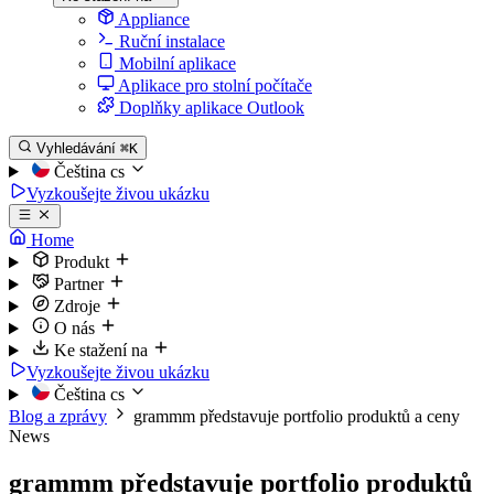
Appliance
Ruční instalace
Mobilní aplikace
Aplikace pro stolní počítače
Doplňky aplikace Outlook
Vyhledávání
⌘K
Čeština
cs
Vyzkoušejte živou ukázku
Home
Produkt
Partner
Zdroje
O nás
Ke stažení na
Vyzkoušejte živou ukázku
Čeština
cs
Blog a zprávy
grammm představuje portfolio produktů a ceny
News
grammm představuje portfolio produktů