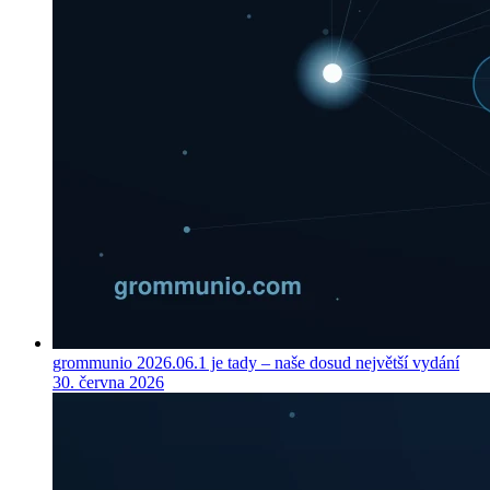
grommunio 2026.06.1 je tady – naše dosud největší vydání
30. června 2026