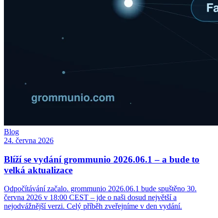
Blog
24. června 2026
Blíží se vydání grommunio 2026.06.1 – a bude to
velká aktualizace
Odpočítávání začalo. grommunio 2026.06.1 bude spuštěno 30.
června 2026 v 18:00 CEST – jde o naši dosud největší a
nejodvážnější verzi. Celý příběh zveřejníme v den vydání.