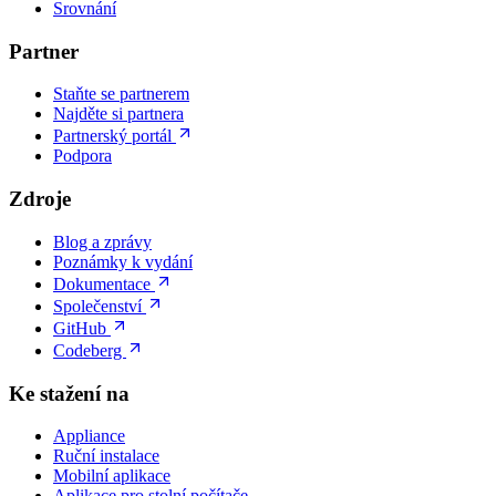
Srovnání
Partner
Staňte se partnerem
Najděte si partnera
Partnerský portál
Podpora
Zdroje
Blog a zprávy
Poznámky k vydání
Dokumentace
Společenství
GitHub
Codeberg
Ke stažení na
Appliance
Ruční instalace
Mobilní aplikace
Aplikace pro stolní počítače