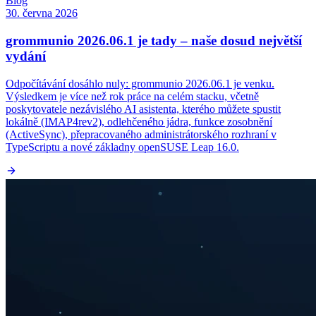
Blog
30. června 2026
grommunio 2026.06.1 je tady – naše dosud největší
vydání
Odpočítávání dosáhlo nuly: grommunio 2026.06.1 je venku.
Výsledkem je více než rok práce na celém stacku, včetně
poskytovatele nezávislého AI asistenta, kterého můžete spustit
lokálně (IMAP4rev2), odlehčeného jádra, funkce zosobnění
(ActiveSync), přepracovaného administrátorského rozhraní v
TypeScriptu a nové základny openSUSE Leap 16.0.