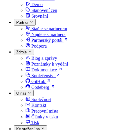
Demo
Stanovení cen
Srovnání
Partner
Staňte se partnerem
Najděte si partnera
Partnerský portál
Podpora
Zdroje
Blog a zprávy
Poznámky k vydání
Dokumentace
Společenství
GitHub
Codeberg
O nás
Společnost
Kontakt
Pracovní místa
Články v tisku
Tisk
Ke stažení na