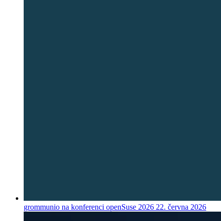
grommunio na konferenci openSuse 2026
22. června 2026