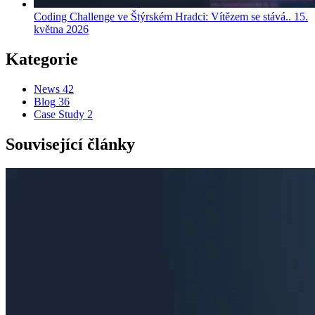
Coding Challenge ve Štýrském Hradci: Vítězem se stává..
15.
května 2026
Kategorie
News
42
Blog
36
Case Study
2
Související články