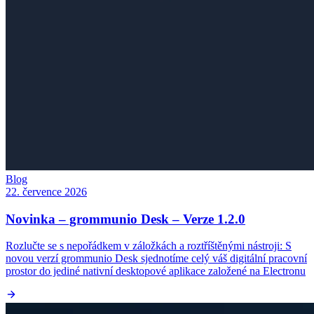
Blog
22. července 2026
Novinka – grommunio Desk – Verze 1.2.0
Rozlučte se s nepořádkem v záložkách a roztříštěnými nástroji: S
novou verzí grommunio Desk sjednotíme celý váš digitální pracovní
prostor do jediné nativní desktopové aplikace založené na Electronu