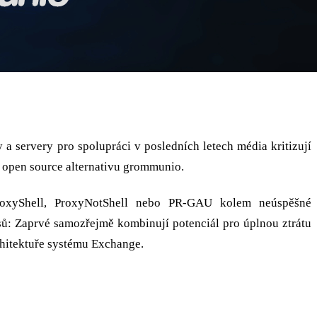
 servery pro spolupráci v posledních letech média kritizují
ou open source alternativu grommunio.
ProxyShell, ProxyNotShell nebo PR-GAU kolem neúspěšné
ysů: Zaprvé samozřejmě kombinují potenciál pro úplnou ztrátu
chitektuře systému Exchange.