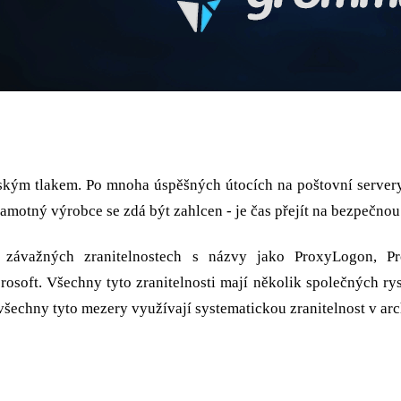
émů je architektura Exchange”
kým tlakem. Po mnoha úspěšných útocích na poštovní servery a
 Samotný výrobce se zdá být zahlcen - je čas přejít na bezpečn
o závažných zranitelnostech s názvy jako ProxyLogon, 
rosoft. Všechny tyto zranitelnosti mají několik společných r
všechny tyto mezery využívají systematickou zranitelnost v ar