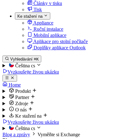
Články v tisku
Tisk
Ke stažení na
Appliance
Ruční instalace
Mobilní aplikace
Aplikace pro stolní počítače
Doplňky aplikace Outlook
Vyhledávání
⌘K
Čeština
cs
Vyzkoušejte živou ukázku
Home
Produkt
Partner
Zdroje
O nás
Ke stažení na
Vyzkoušejte živou ukázku
Čeština
cs
Blog a zprávy
Vyměňte si Exchange