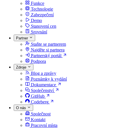
Funkce
Technologie
Zabezpečení
Demo
Stanovení cen
Srovnání
Partner
Staňte se partnerem
Najděte si partnera
Partnerský portál
Podpora
Zdroje
Blog a zprávy
Poznámky k vydání
Dokumentace
Společenství
GitHub
Codeberg
O nás
Společnost
Kontakt
Pracovní místa