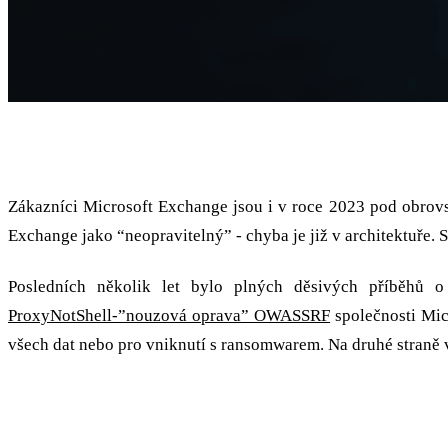
Bitdefender: “Důvodem bezpečnostních probl
Zákazníci Microsoft Exchange jsou i v roce 2023 pod obrovs
Exchange jako “neopravitelný” - chyba je již v architektuře.
Posledních několik let bylo plných děsivých příběhů 
ProxyNotShell-”nouzová oprava” OWASSRF
společnosti Mic
všech dat nebo pro vniknutí s ransomwarem. Na druhé straně 
Složitost a dědictví: “Exchange je ideálním cílem”