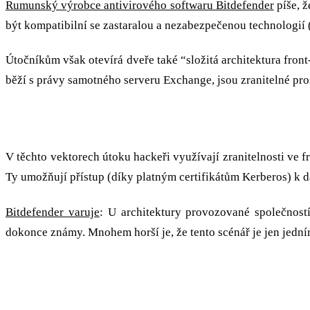
Rumunský výrobce antivirového softwaru Bitdefender
píše, ž
být kompatibilní se zastaralou a nezabezpečenou technologií 
Útočníkům však otevírá dveře také “složitá architektura fro
běží s právy samotného serveru Exchange, jsou zranitelné pr
Složitá architektura se starším připojením
V těchto vektorech útoku hackeři využívají zranitelnosti ve
Ty umožňují přístup (díky platným certifikátům Kerberos) k da
Bitdefender varuje
: U architektury provozované společnost
dokonce známy. Mnohem horší je, že tento scénář je jen jední