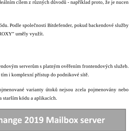
eálním cílem z různých důvodů - například proto, že je nucen
kódu. Podle společnosti Bitdefender, pokud backendové služby
“PROXY” uměly využít.
ackendovým serverům s platným ověřením frontendových služeb.
 tím i komplexní přístup do podnikové sítě.
 pojmenované varianty útoků nejsou zcela pojmenovány nebo
 starším kódu a aplikacích.