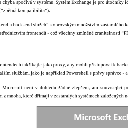
e chyba spočívá v systému. Systém Exchange je pro útočníky id
(“zpětná kompatibilita”).
nt-end a back-end služeb” s obrovským množstvím zastaralého 
ostřednictvím frontendů - což všechny zmíněné zranitelnosti 
 frontendech takříkajíc jako proxy, aby mohli přistupovat k b
lším službám, jako je například Powershell s právy správce - a
í Microsoft není v dohledu žádné zlepšení, ani související
m z mnoha, které dřímají v zastaralých systémech založených na