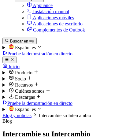
Appliance
Instalación manual
Aplicaciones móviles
Aplicaciones de escritorio
Complementos de Outlook
Buscar en
⌘K
Español
es
Pruebe la demostración en directo
Inicio
Producto
Socio
Recursos
Quiénes somos
Descargas
Pruebe la demostración en directo
Español
es
Blog y noticias
Intercambie su Intercambio
Blog
Intercambie su Intercambio