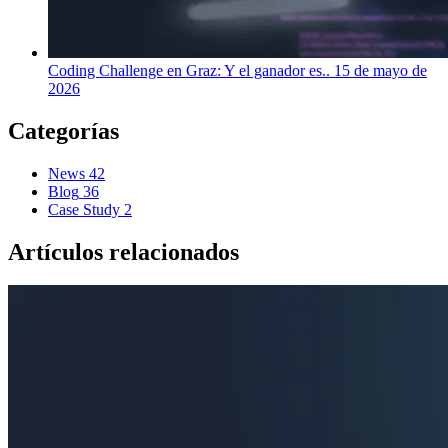
Coding Challenge en Graz: Y el ganador es..
15 de mayo de
2026
Categorías
News
42
Blog
36
Case Study
2
Artículos relacionados