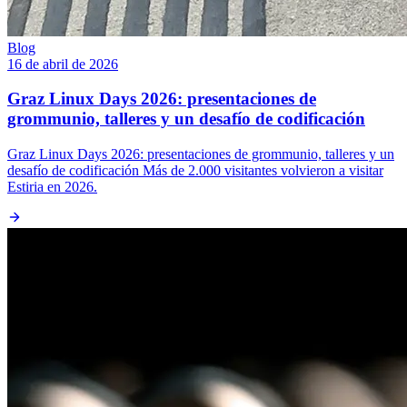
Blog
16 de abril de 2026
Graz Linux Days 2026: presentaciones de
grommunio, talleres y un desafío de codificación
Graz Linux Days 2026: presentaciones de grommunio, talleres y un
desafío de codificación Más de 2.000 visitantes volvieron a visitar
Estiria en 2026.