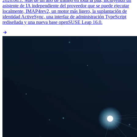
2026.06.1. Más de un año de trabajo en toda la pila, incluyendo un
asistente de IA independiente del proveedor que se puede ejecutar
localmente, IMAP4rev2, un motor más ligero, la suplantación de
identidad ActiveSync, una interfaz de administración TypeScript
rediseñada y una nueva base openSUSE Leap 16.0.