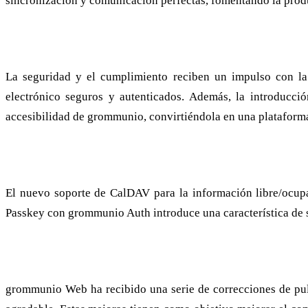
sincronización y comunicación perfectas, fomentando la produc
Seguridad e internacionalización mejoradas
La seguridad y el cumplimiento reciben un impulso con la 
electrónico seguros y autenticados. Además, la introducci
accesibilidad de grommunio, convirtiéndola en una plataforma
Calendarios y autenticación mejorados
El nuevo soporte de CalDAV para la información libre/ocupa
Passkey con grommunio Auth introduce una característica de s
Una interfaz pulida y fácil de usar
grommunio Web ha recibido una serie de correcciones de puli