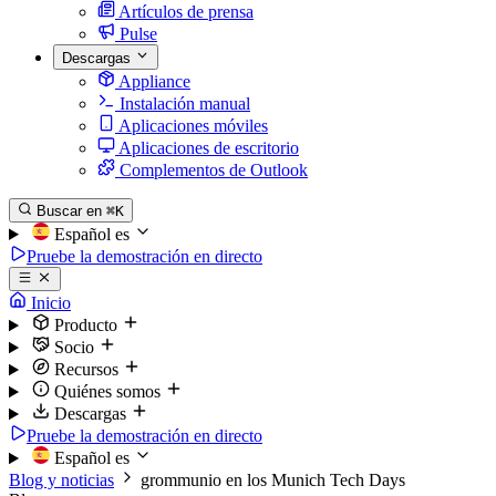
Artículos de prensa
Pulse
Descargas
Appliance
Instalación manual
Aplicaciones móviles
Aplicaciones de escritorio
Complementos de Outlook
Buscar en
⌘K
Español
es
Pruebe la demostración en directo
Inicio
Producto
Socio
Recursos
Quiénes somos
Descargas
Pruebe la demostración en directo
Español
es
Blog y noticias
grommunio en los Munich Tech Days