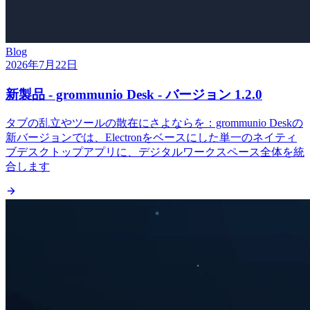
Blog
2026年7月22日
新製品 - grommunio Desk - バージョン 1.2.0
タブの乱立やツールの散在にさよならを：grommunio Deskの
新バージョンでは、Electronをベースにした単一のネイティ
ブデスクトップアプリに、デジタルワークスペース全体を統
合します