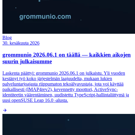
Blog
30. kesäkuuta 2026
grommunio 2026.06.1 on täällä — kaikkien aikojen
suurin julkaisumme
Laskenta päättyi: grommunio 2026.06.1 on julkaistu. Yli vuoden
kestänyt työ koko järjestelmän laajuudelta, mukaan lukien
palveluntarjoajasta riippumaton tekoälyavustaja, jota voi käyttää
paikallisesti (IMAP4rev2), kevennetty moottori, ActiveSync-
identiteetin väärentäminen, uudistettu TypeScript-hallintaliittymä ja
uusi openSUSE Leap 16.0 -alusta.