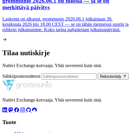
grommunio 2026.06.1 on tulossa — ja se on
merkittävä päivitys
Laskenta on alkanut. grommunio 2026.06.1 julkaistaan 30.
kesäkuuta 2026 klo 18.00 CEST — se on tähän mennessä suurin ja
rohkein julkaisumme. Koko tarina paljastetaan julkaisupäivänä.
Tilaa uutiskirje
Natiivi Exchange-korvaaja. Yhtä suvereeni kuin sinä.
Sähköpostiosoitteesi
Rekisteröidy
Natiivi Exchange-korvaaja. Yhtä suvereeni kuin sinä.
Tuote