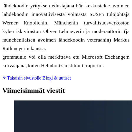
lähdekoodin yrityksen edustajana hän keskustelee avoimen
lähdekoodin innovatiivisesta voimasta SUSEn tulojohtaja
Werner Knoblichin, Münchenin turvallisuusverkoston
kyberriskiviraston Oliver Lehmeyerin ja moderaattorin (ja
müncheniläisen avoimen lähdekoodin veteraanin) Markus
Rothmeyerin kanssa.
grommunio voi olla merkittävä etu Microsoft Exchange:n
korvaajana, kuten Helmholtz-instituutti raportoi.
Takaisin sivustolle Blogi & uutiset
Viimeisimmät viestit