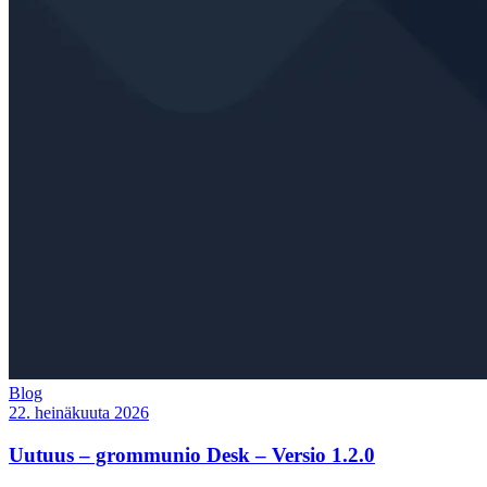
Blog
22. heinäkuuta 2026
Uutuus – grommunio Desk – Versio 1.2.0