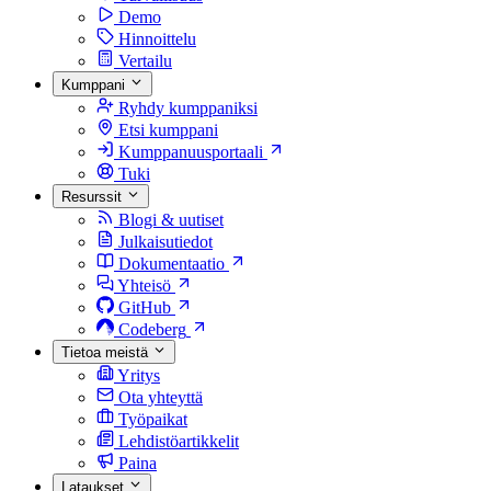
Demo
Hinnoittelu
Vertailu
Kumppani
Ryhdy kumppaniksi
Etsi kumppani
Kumppanuusportaali
Tuki
Resurssit
Blogi & uutiset
Julkaisutiedot
Dokumentaatio
Yhteisö
GitHub
Codeberg
Tietoa meistä
Yritys
Ota yhteyttä
Työpaikat
Lehdistöartikkelit
Paina
Lataukset