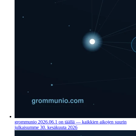
grommunio 2026.06.1 on täällä — kaikkien aikojen suurin
julkaisumme
30. kesäkuuta 2026