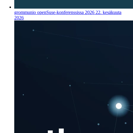
grommunio openSuse-konferenssissa 2026
22. kesäkuuta
2026