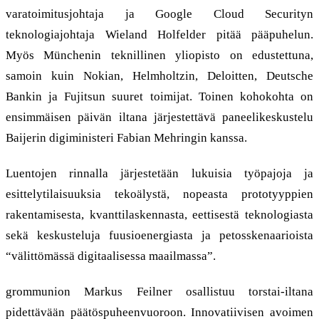
varatoimitusjohtaja ja Google Cloud Securityn
teknologiajohtaja Wieland Holfelder pitää pääpuhelun.
Myös Münchenin teknillinen yliopisto on edustettuna,
samoin kuin Nokian, Helmholtzin, Deloitten, Deutsche
Bankin ja Fujitsun suuret toimijat. Toinen kohokohta on
ensimmäisen päivän iltana järjestettävä paneelikeskustelu
Baijerin digiministeri Fabian Mehringin kanssa.
Luentojen rinnalla järjestetään lukuisia työpajoja ja
esittelytilaisuuksia tekoälystä, nopeasta prototyyppien
rakentamisesta, kvanttilaskennasta, eettisestä teknologiasta
sekä keskusteluja fuusioenergiasta ja petosskenaarioista
“välittömässä digitaalisessa maailmassa”.
grommunion Markus Feilner osallistuu torstai-iltana
pidettävään päätöspuheenvuoroon. Innovatiivisen avoimen