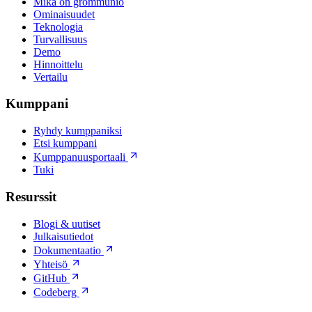
Mikä on grommunio
Ominaisuudet
Teknologia
Turvallisuus
Demo
Hinnoittelu
Vertailu
Kumppani
Ryhdy kumppaniksi
Etsi kumppani
Kumppanuusportaali
Tuki
Resurssit
Blogi & uutiset
Julkaisutiedot
Dokumentaatio
Yhteisö
GitHub
Codeberg