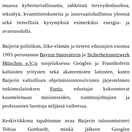
muassa kyberturvallisuutta, sähköistä terveydenhuoltoa,
tekoälyä, kvanttitietokoneita ja innovaatiohallintoa yleensä
sekä tieteellisiä kysymyksiä esimerkiksi energia- ja
avaruusalalla.
Baijerin politiikan, liike-elämän ja tieteen edustajien vuonna
1995 perustaman
Bayern Innovativin
ja
Sicherheitsnetzwerk
München e.V.:n
suojeluksessa Googlen ja Fraunhoferin
kaltaisten yritysten sekä akateemisten laitosten, kuten
Baijerin valtiollisen ohjelmistointensiivisten järjestelmien
tutkimuslaitoksen
Fortis
, edustajat kokoontuvat
kuuntelemaan ministereiden, toimitusjohtajien ja
professorien luentoja neljässä vaiheessa.
Keskiviikkona tapahtuman avaa Baijerin talousministeri
Tobias Gotthardt, minkä jälkeen Googlen