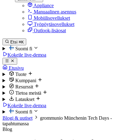
Appliance
Manuaalinen asennus
Mobiilisovellukset
Työpöytäsovellukset
Outlook-lisäosat
Etsi
⌘K
Suomi
fi
Kokeile live-demoa
Etusivu
Tuote
Kumppani
Resurssit
Tietoa meistä
Lataukset
Kokeile live-demoa
Suomi
fi
Blogi & uutiset
grommunio Münchenin Tech Days -
tapahtumassa
Blog