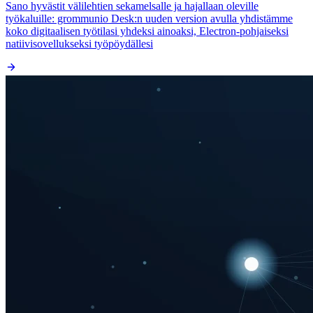
Sano hyvästit välilehtien sekamelsalle ja hajallaan oleville
työkaluille: grommunio Desk:n uuden version avulla yhdistämme
koko digitaalisen työtilasi yhdeksi ainoaksi, Electron-pohjaiseksi
natiivisovellukseksi työpöydällesi