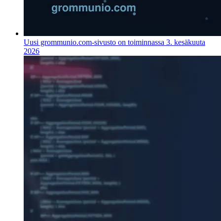
Uusi grommunio.com-sivusto on toiminnassa
3. kesäkuuta
2026