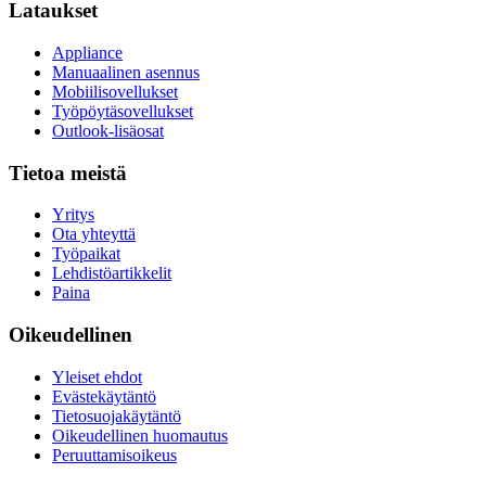
Lataukset
Appliance
Manuaalinen asennus
Mobiilisovellukset
Työpöytäsovellukset
Outlook-lisäosat
Tietoa meistä
Yritys
Ota yhteyttä
Työpaikat
Lehdistöartikkelit
Paina
Oikeudellinen
Yleiset ehdot
Evästekäytäntö
Tietosuojakäytäntö
Oikeudellinen huomautus
Peruuttamisoikeus