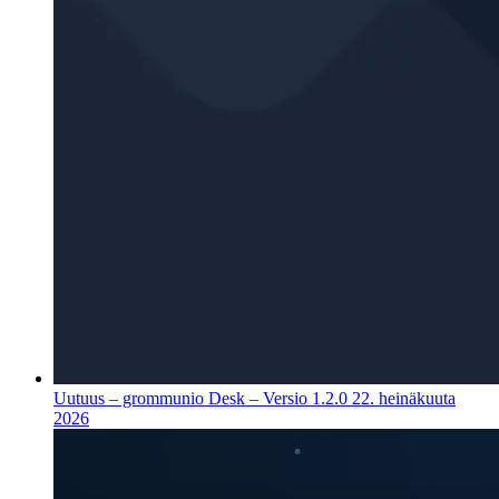
Uutuus – grommunio Desk – Versio 1.2.0
22. heinäkuuta
2026