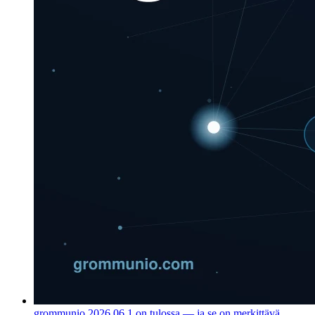
grommunio 2026.06.1 on tulossa — ja se on merkittävä