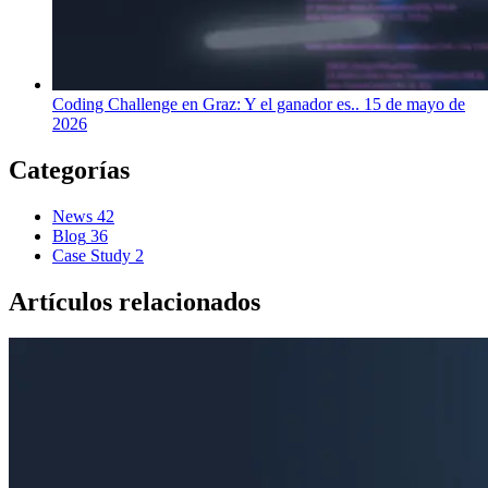
Coding Challenge en Graz: Y el ganador es..
15 de mayo de
2026
Categorías
News
42
Blog
36
Case Study
2
Artículos relacionados