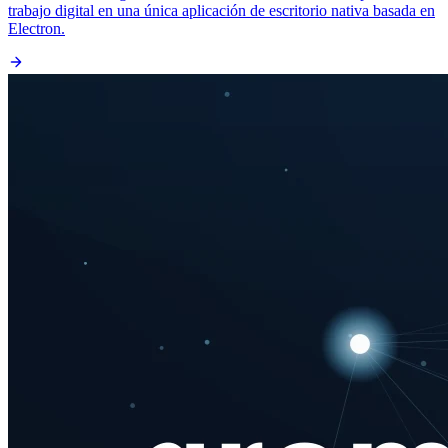
trabajo digital en una única aplicación de escritorio nativa basada en
Electron.