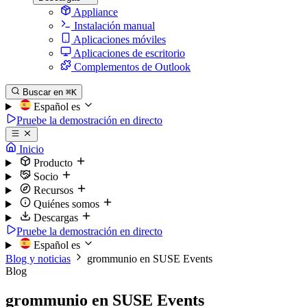
Appliance
Instalación manual
Aplicaciones móviles
Aplicaciones de escritorio
Complementos de Outlook
Buscar en
⌘K
Español
es
Pruebe la demostración en directo
Inicio
Producto
Socio
Recursos
Quiénes somos
Descargas
Pruebe la demostración en directo
Español
es
Blog y noticias
grommunio en SUSE Events
Blog
grommunio en SUSE Events