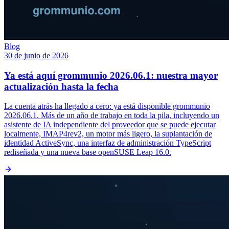
Blog
30 de junio de 2026
Ya está aquí grommunio 2026.06.1: nuestra mayor
actualización hasta la fecha
La cuenta atrás ha llegado a cero: ya está disponible grommunio
2026.06.1. Más de un año de trabajo en toda la pila, incluyendo un
asistente de IA independiente del proveedor que se puede ejecutar
localmente, IMAP4rev2, un motor más ligero, la suplantación de
identidad ActiveSync, una interfaz de administración TypeScript
rediseñada y una nueva base openSUSE Leap 16.0.