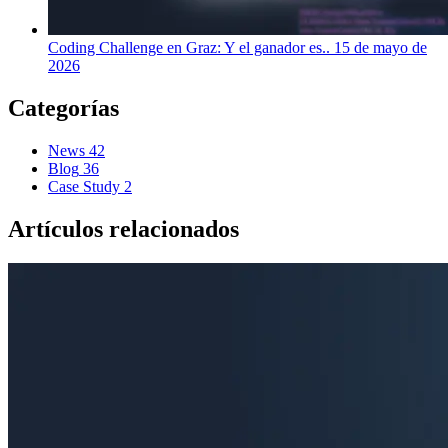
Coding Challenge en Graz: Y el ganador es..
15 de mayo de
2026
Categorías
News
42
Blog
36
Case Study
2
Artículos relacionados