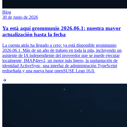
Blog
30 de junio de 2026
Ya está aquí grommunio 2026.06.1: nuestra mayor
actualización hasta la fecha
La cuenta atrás ha llegado a cero: ya está disponible grommunio
2026.06.1. Más de un año de trabajo en toda la pila, incluyendo un
asistente de IA independiente del proveedor que se puede ejecutar
localmente, IMAP4rev2, un motor más ligero, la suplantación de
identidad ActiveSync, una interfaz de administración TypeScript
rediseñada y una nueva base openSUSE Leap 16.0.