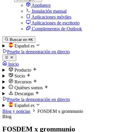
Appliance
Instalación manual
Aplicaciones móviles
Aplicaciones de escritorio
Complementos de Outlook
Buscar en
⌘K
Español
es
Pruebe la demostración en directo
Inicio
Producto
Socio
Recursos
Quiénes somos
Descargas
Pruebe la demostración en directo
Español
es
Blog y noticias
FOSDEM x grommunio
Blog
FOSDEM x grommunio