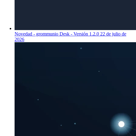
Novedad - grommunio Desk - Versión 1.2.0
22 de julio de
2026