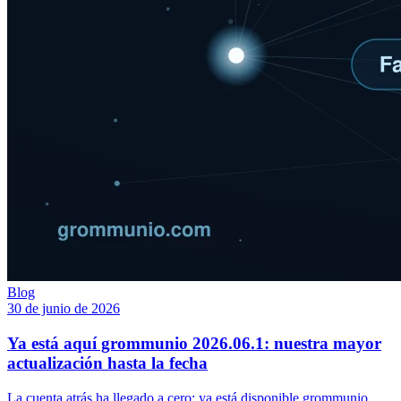
Blog
30 de junio de 2026
Ya está aquí grommunio 2026.06.1: nuestra mayor
actualización hasta la fecha
La cuenta atrás ha llegado a cero: ya está disponible grommunio