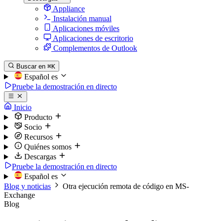
Appliance
Instalación manual
Aplicaciones móviles
Aplicaciones de escritorio
Complementos de Outlook
Buscar en
⌘K
Español
es
Pruebe la demostración en directo
Inicio
Producto
Socio
Recursos
Quiénes somos
Descargas
Pruebe la demostración en directo
Español
es
Blog y noticias
Otra ejecución remota de código en MS-
Exchange
Blog