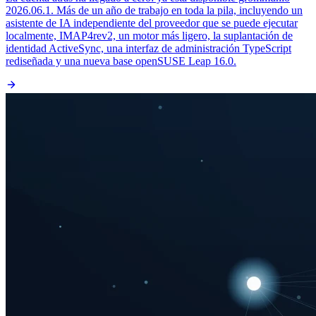
2026.06.1. Más de un año de trabajo en toda la pila, incluyendo un
asistente de IA independiente del proveedor que se puede ejecutar
localmente, IMAP4rev2, un motor más ligero, la suplantación de
identidad ActiveSync, una interfaz de administración TypeScript
rediseñada y una nueva base openSUSE Leap 16.0.