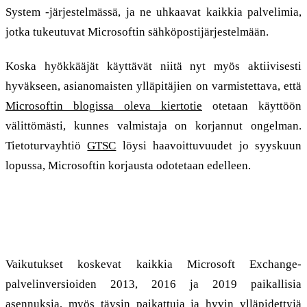
System -järjestelmässä, ja ne uhkaavat kaikkia palvelimia,
jotka tukeutuvat Microsoftin sähköpostijärjestelmään.
Koska hyökkääjät käyttävät niitä nyt myös aktiivisesti
hyväkseen, asianomaisten ylläpitäjien on varmistettava, että
Microsoftin blogissa oleva kiertotie
otetaan käyttöön
välittömästi, kunnes valmistaja on korjannut ongelman.
Tietoturvayhtiö
GTSC
löysi haavoittuvuudet jo syyskuun
lopussa, Microsoftin korjausta odotetaan edelleen.
Vaikutusalaan kuuluvat: Exchange 2013,
2016 ja 2019
Vaikutukset koskevat kaikkia Microsoft Exchange-
palvelinversioiden 2013, 2016 ja 2019 paikallisia
asennuksia, myös täysin paikattuja ja hyvin ylläpidettyjä