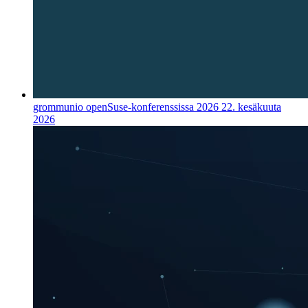
grommunio openSuse-konferenssissa 2026
22. kesäkuuta
2026