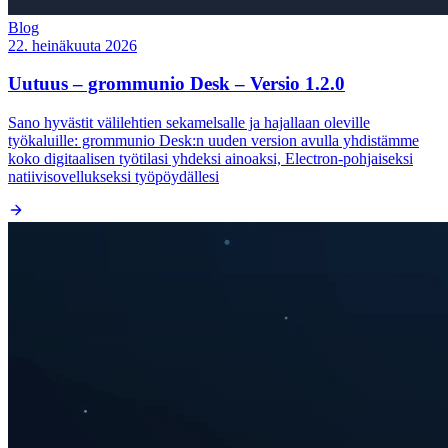
Blog
22. heinäkuuta 2026
Uutuus – grommunio Desk – Versio 1.2.0
Sano hyvästit välilehtien sekamelsalle ja hajallaan oleville
työkaluille: grommunio Desk:n uuden version avulla yhdistämme
koko digitaalisen työtilasi yhdeksi ainoaksi, Electron-pohjaiseksi
natiivisovellukseksi työpöydällesi