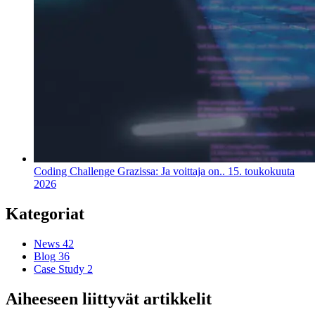
Coding Challenge Grazissa: Ja voittaja on..
15. toukokuuta
2026
Kategoriat
News
42
Blog
36
Case Study
2
Aiheeseen liittyvät artikkelit