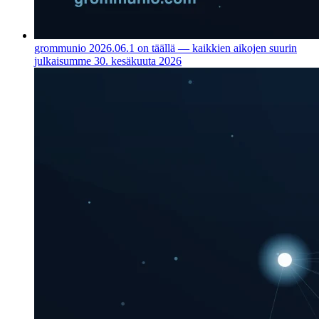
grommunio 2026.06.1 on täällä — kaikkien aikojen suurin
julkaisumme
30. kesäkuuta 2026