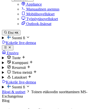
Appliance
Manuaalinen asennus
Mobiilisovellukset
Työpöytäsovellukset
Outlook-lisäosat
Etsi
⌘K
Suomi
fi
Kokeile live-demoa
Etusivu
Tuote
Kumppani
Resurssit
Tietoa meistä
Lataukset
Kokeile live-demoa
Suomi
fi
Blogi & uutiset
Toinen etäkoodin suorittaminen MS-
Exchangeissa
Blog