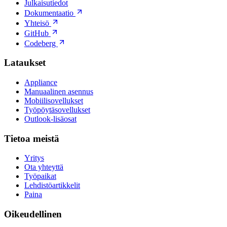
Julkaisutiedot
Dokumentaatio
Yhteisö
GitHub
Codeberg
Lataukset
Appliance
Manuaalinen asennus
Mobiilisovellukset
Työpöytäsovellukset
Outlook-lisäosat
Tietoa meistä
Yritys
Ota yhteyttä
Työpaikat
Lehdistöartikkelit
Paina
Oikeudellinen