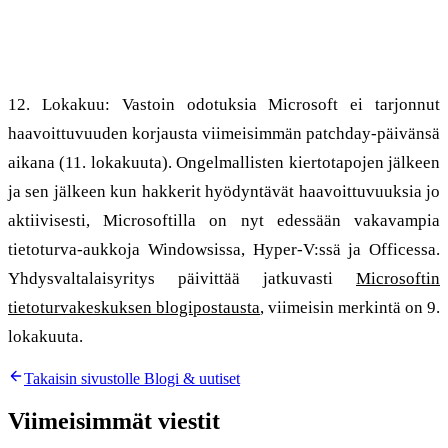
Päivitys
12. Lokakuu: Vastoin odotuksia Microsoft ei tarjonnut
haavoittuvuuden korjausta viimeisimmän patchday-päivänsä
aikana (11. lokakuuta). Ongelmallisten kiertotapojen jälkeen
ja sen jälkeen kun hakkerit hyödyntävät haavoittuvuuksia jo
aktiivisesti, Microsoftilla on nyt edessään vakavampia
tietoturva-aukkoja Windowsissa, Hyper-V:ssä ja Officessa.
Yhdysvaltalaisyritys päivittää jatkuvasti
Microsoftin
tietoturvakeskuksen blogipostausta
, viimeisin merkintä on 9.
lokakuuta.
Takaisin sivustolle Blogi & uutiset
Viimeisimmät viestit