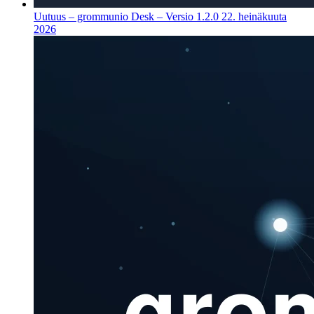
Uutuus – grommunio Desk – Versio 1.2.0
22. heinäkuuta
2026