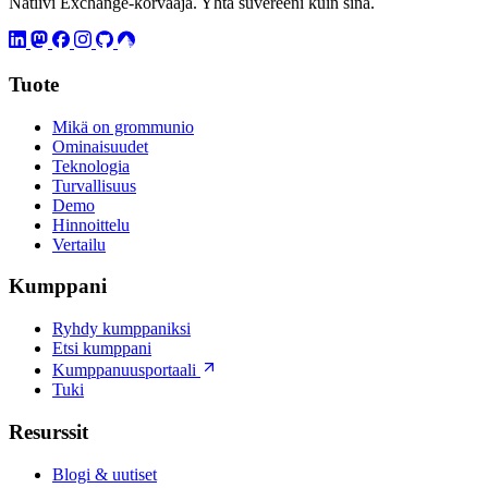
Natiivi Exchange-korvaaja. Yhtä suvereeni kuin sinä.
Tuote
Mikä on grommunio
Ominaisuudet
Teknologia
Turvallisuus
Demo
Hinnoittelu
Vertailu
Kumppani
Ryhdy kumppaniksi
Etsi kumppani
Kumppanuusportaali
Tuki
Resurssit
Blogi & uutiset