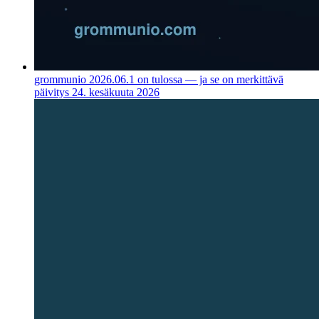
grommunio 2026.06.1 on tulossa — ja se on merkittävä
päivitys
24. kesäkuuta 2026