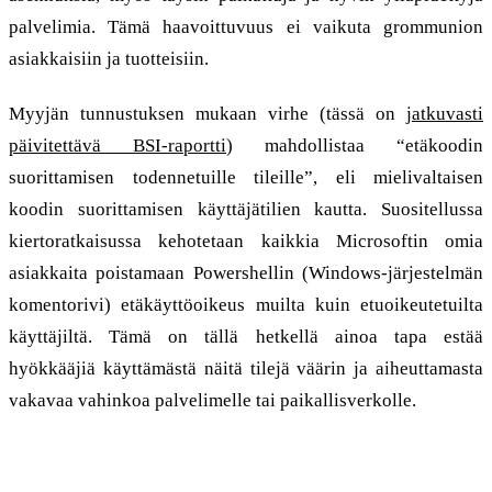
palvelimia. Tämä haavoittuvuus ei vaikuta grommunion
asiakkaisiin ja tuotteisiin.
Myyjän tunnustuksen mukaan virhe (tässä on
jatkuvasti
päivitettävä BSI-raportti
) mahdollistaa “etäkoodin
suorittamisen todennetuille tileille”, eli mielivaltaisen
koodin suorittamisen käyttäjätilien kautta. Suositellussa
kiertoratkaisussa kehotetaan kaikkia Microsoftin omia
asiakkaita poistamaan Powershellin (Windows-järjestelmän
komentorivi) etäkäyttöoikeus muilta kuin etuoikeutetuilta
käyttäjiltä. Tämä on tällä hetkellä ainoa tapa estää
hyökkääjiä käyttämästä näitä tilejä väärin ja aiheuttamasta
vakavaa vahinkoa palvelimelle tai paikallisverkolle.