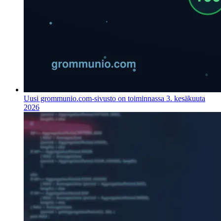
Uusi grommunio.com-sivusto on toiminnassa
3. kesäkuuta
2026