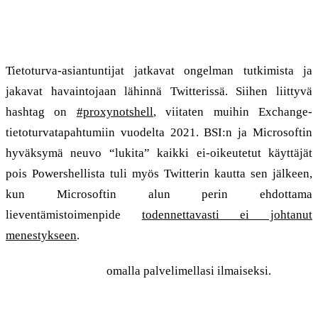
Microsoftin alustavat
toimenpiteet ovat riittämättömiä
Tietoturva-asiantuntijat jatkavat ongelman tutkimista ja
jakavat havaintojaan lähinnä Twitterissä. Siihen liittyvä
hashtag on
#proxynotshell
, viitaten muihin Exchange-
tietoturvatapahtumiin vuodelta 2021. BSI:n ja Microsoftin
hyväksymä neuvo “lukita” kaikki ei-oikeutetut käyttäjät
pois Powershellista tuli myös Twitterin kautta sen jälkeen,
kun Microsoftin alun perin ehdottama
lieventämistoimenpide
todennettavasti ei johtanut
menestykseen
.
Testaa grommunio
omalla palvelimellasi ilmaiseksi.