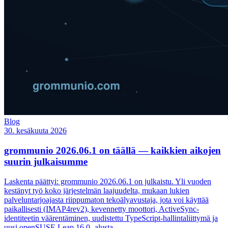
Blog
30. kesäkuuta 2026
grommunio 2026.06.1 on täällä — kaikkien aikojen
suurin julkaisumme
Laskenta päättyi: grommunio 2026.06.1 on julkaistu. Yli vuoden
kestänyt työ koko järjestelmän laajuudelta, mukaan lukien
palveluntarjoajasta riippumaton tekoälyavustaja, jota voi käyttää
paikallisesti (IMAP4rev2), kevennetty moottori, ActiveSync-
identiteetin väärentäminen, uudistettu TypeScript-hallintaliittymä ja
uusi openSUSE Leap 16.0 -alusta.