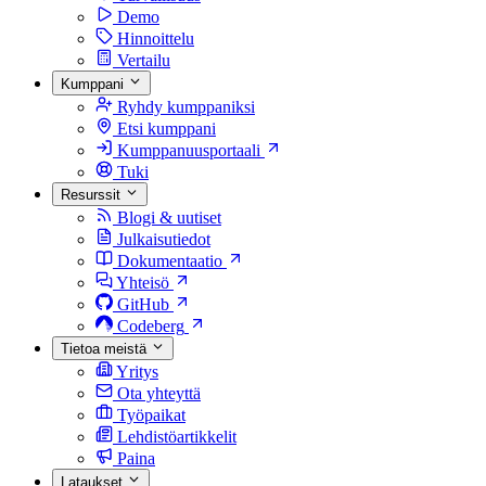
Demo
Hinnoittelu
Vertailu
Kumppani
Ryhdy kumppaniksi
Etsi kumppani
Kumppanuusportaali
Tuki
Resurssit
Blogi & uutiset
Julkaisutiedot
Dokumentaatio
Yhteisö
GitHub
Codeberg
Tietoa meistä
Yritys
Ota yhteyttä
Työpaikat
Lehdistöartikkelit
Paina
Lataukset