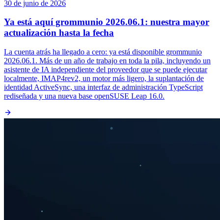
30 de junio de 2026
Ya está aquí grommunio 2026.06.1: nuestra mayor
actualización hasta la fecha
La cuenta atrás ha llegado a cero: ya está disponible grommunio
2026.06.1. Más de un año de trabajo en toda la pila, incluyendo un
asistente de IA independiente del proveedor que se puede ejecutar
localmente, IMAP4rev2, un motor más ligero, la suplantación de
identidad ActiveSync, una interfaz de administración TypeScript
rediseñada y una nueva base openSUSE Leap 16.0.