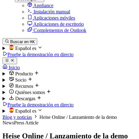
Appliance
Instalación manual
Aplicaciones móviles
Aplicaciones de escritorio
Complementos de Outlook
Buscar en
⌘K
Español
es
Pruebe la demostración en directo
Inicio
Producto
Socio
Recursos
Quiénes somos
Descargas
Pruebe la demostración en directo
Español
es
Blog y noticias
Heise Online / Lanzamiento de la demo
News
Press Article
Heise Online / Lanzamiento de la demo