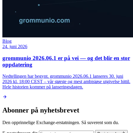
Blog
24. juni 2026
grommunio 2026.06.1 er på vei — og det blir en stor
oppdatering
Nedtellingen har begynt. grommunio 2026.06.1 lanseres 30. juni
2026 kl. 18:00 CEST – vår største og mest ambisiøse utgivelse hittil.
Hele historien kommer på lanseringsdagen.
Abonner på nyhetsbrevet
Den opprinnelige Exchange-erstatningen. Så suverent som du.