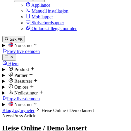
Appliance
Manuell installasjon
Mobilapper
Skrivebordsapper
Outlook-tilleggsmoduler
Søk
⌘K
Norsk
no
Prøv live-demoen
Hjem
Produkt
Partner
Ressurser
Om oss
Nedlastinger
Prøv live-demoen
Norsk
no
Blogg og nyheter
Heise Online / Demo lansert
News
Press Article
Heise Online / Demo lansert