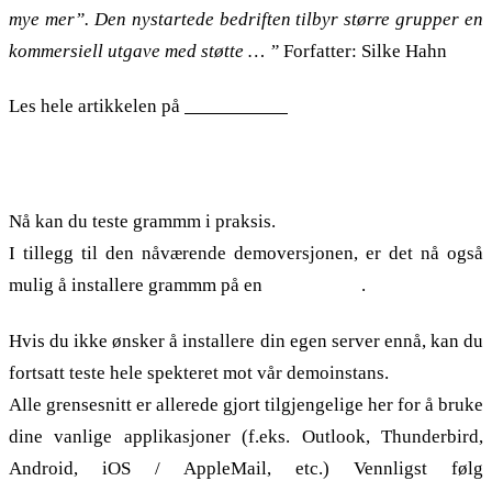
mye mer”. Den nystartede bedriften tilbyr større grupper en
kommersiell utgave med støtte … ”
Forfatter: Silke Hahn
Les hele artikkelen på
Heise Online
Demo utgitt
Nå kan du teste grammm i praksis.
I tillegg til den nåværende demoversjonen, er det nå også
mulig å installere grammm på en
egen server
.
Hvis du ikke ønsker å installere din egen server ennå, kan du
fortsatt teste hele spekteret mot vår demoinstans.
Alle grensesnitt er allerede gjort tilgjengelige her for å bruke
dine vanlige applikasjoner (f.eks. Outlook, Thunderbird,
Android, iOS / AppleMail, etc.) Vennligst følg