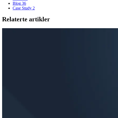
Blog
36
Case Study
2
Relaterte artikler