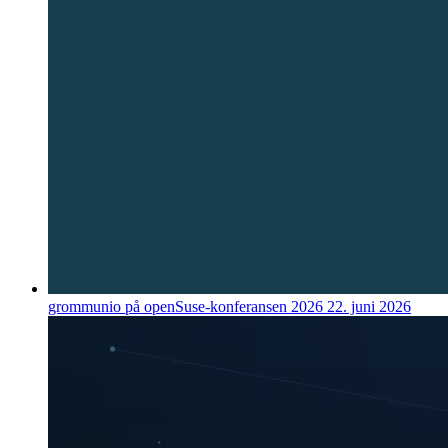
grommunio på openSuse-konferansen 2026
22. juni 2026