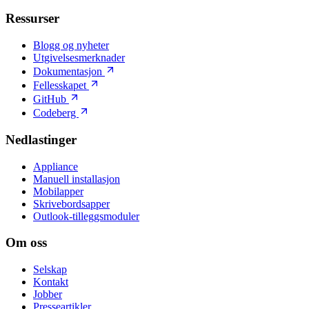
Ressurser
Blogg og nyheter
Utgivelsesmerknader
Dokumentasjon
Fellesskapet
GitHub
Codeberg
Nedlastinger
Appliance
Manuell installasjon
Mobilapper
Skrivebordsapper
Outlook-tilleggsmoduler
Om oss
Selskap
Kontakt
Jobber
Presseartikler