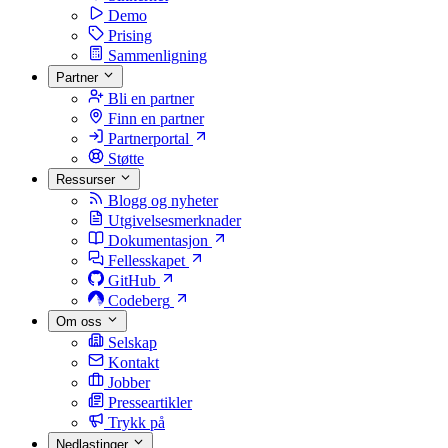
Demo
Prising
Sammenligning
Partner
Bli en partner
Finn en partner
Partnerportal
Støtte
Ressurser
Blogg og nyheter
Utgivelsesmerknader
Dokumentasjon
Fellesskapet
GitHub
Codeberg
Om oss
Selskap
Kontakt
Jobber
Presseartikler
Trykk på
Nedlastinger