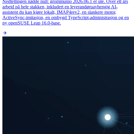
Nedtellingen nådde null: grommunio 2026.06.1 er ute. Over ett års
arbeid på hele stakken, inkludert en leverandøruavhengig AI-
assistent du kan kjøre lokalt, IMAP4rev2, en slankere motor,
ActiveSync-imitasjon, en ombygd TypeScript-administrasjon og en
ny openSUSE Leap 16.0-base.