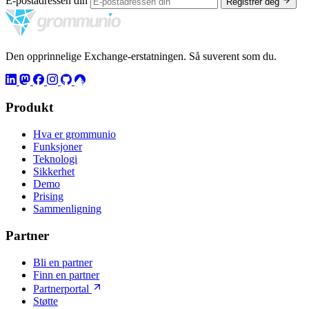
E-postadressen din
Registrer deg
Den opprinnelige Exchange-erstatningen. Så suverent som du.
Produkt
Hva er grommunio
Funksjoner
Teknologi
Sikkerhet
Demo
Prising
Sammenligning
Partner
Bli en partner
Finn en partner
Partnerportal
Støtte