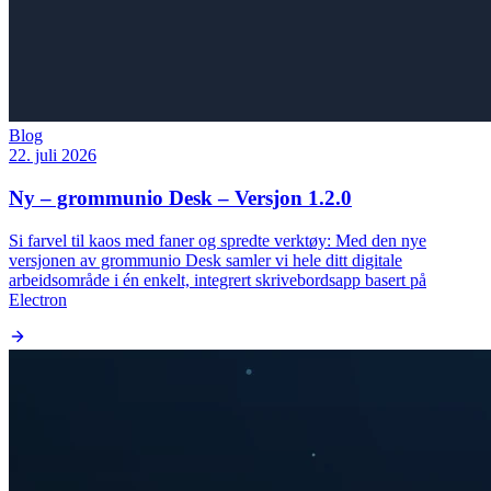
Blog
22. juli 2026
Ny – grommunio Desk – Versjon 1.2.0
Si farvel til kaos med faner og spredte verktøy: Med den nye
versjonen av grommunio Desk samler vi hele ditt digitale
arbeidsområde i én enkelt, integrert skrivebordsapp basert på
Electron