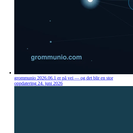
grommunio 2026.06.1 er på vei — og det blir en stor
oppdatering
24. juni 2026