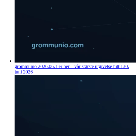
grommunio 2026.06.1 er her – vår største utgivelse hittil
30.
juni 2026