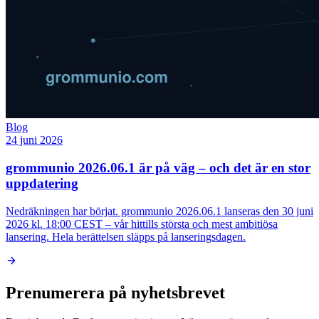
Blog
24 juni 2026
grommunio 2026.06.1 är på väg – och det är en stor
uppdatering
Nedräkningen har börjat. grommunio 2026.06.1 lanseras den 30 juni
2026 kl. 18:00 CEST – vår hittills största och mest ambitiösa
lansering. Hela berättelsen släpps på lanseringsdagen.
Prenumerera på nyhetsbrevet