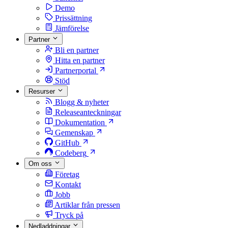
Demo
Prissättning
Jämförelse
Partner
Bli en partner
Hitta en partner
Partnerportal
Stöd
Resurser
Blogg & nyheter
Releaseanteckningar
Dokumentation
Gemenskap
GitHub
Codeberg
Om oss
Företag
Kontakt
Jobb
Artiklar från pressen
Tryck på
Nedladdningar