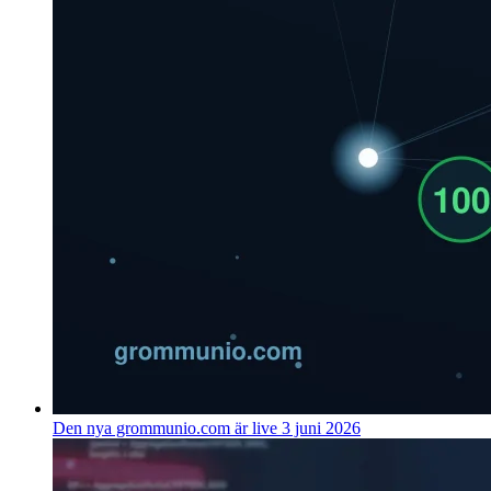
Den nya grommunio.com är live
3 juni 2026