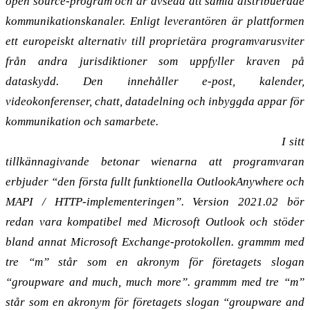
open source-program och är avsedd att samla distribuerade
kommunikationskanaler. Enligt leverantören är plattformen
ett europeiskt alternativ till proprietära programvarusviter
från andra jurisdiktioner som uppfyller kraven på
dataskydd. Den innehåller e-post, kalender,
videokonferenser, chatt, datadelning och inbyggda appar för
kommunikation och samarbete.
Tillverkad i Wien: ett alternativ till Exchange-servern
I sitt
tillkännagivande betonar wienarna att programvaran
erbjuder “den första fullt funktionella OutlookAnywhere och
MAPI / HTTP-implementeringen”. Version 2021.02 bör
redan vara kompatibel med Microsoft Outlook och stöder
bland annat Microsoft Exchange-protokollen. grammm med
tre “m” står som en akronym för företagets slogan
“groupware and much, much more”. grammm med tre “m”
står som en akronym för företagets slogan “groupware and