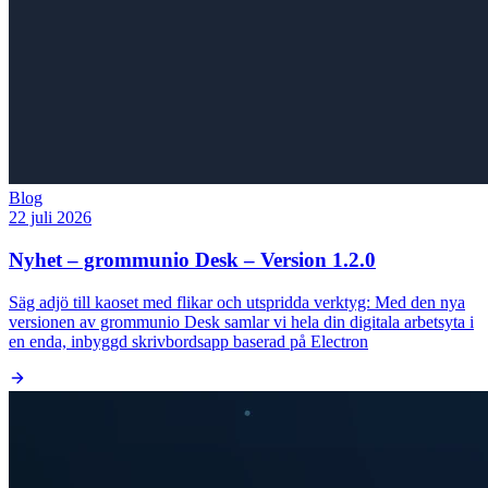
Blog
22 juli 2026
Nyhet – grommunio Desk – Version 1.2.0
Säg adjö till kaoset med flikar och utspridda verktyg: Med den nya
versionen av grommunio Desk samlar vi hela din digitala arbetsyta i
en enda, inbyggd skrivbordsapp baserad på Electron