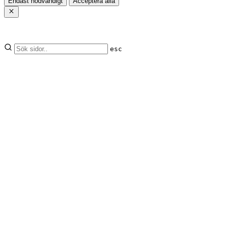
Endast nödvändigt
Acceptera alla
esc