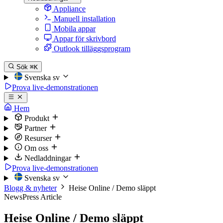
Appliance
Manuell installation
Mobila appar
Appar för skrivbord
Outlook tilläggsprogram
Sök
⌘K
Svenska
sv
Prova live-demonstrationen
Hem
Produkt
Partner
Resurser
Om oss
Nedladdningar
Prova live-demonstrationen
Svenska
sv
Blogg & nyheter
Heise Online / Demo släppt
News
Press Article
Heise Online / Demo släppt