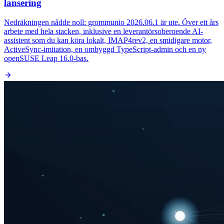
lansering
Nedräkningen nådde noll: grommunio 2026.06.1 är ute. Över ett års
arbete med hela stacken, inklusive en leverantörsoberoende AI-
assistent som du kan köra lokalt, IMAP4rev2, en smidigare motor,
ActiveSync-imitation, en ombyggd TypeScript-admin och en ny
openSUSE Leap 16.0-bas.