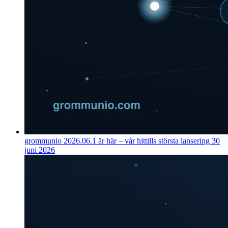
grommunio 2026.06.1 är här – vår hittills största lansering
30
juni 2026